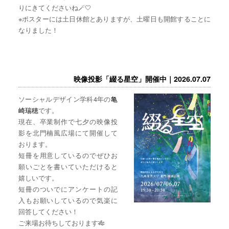
りにきてくださいね🪄🤍
※ポスターには土日休館とありますが、土曜日も開館することに
なりました！
映像投影「綴る星空」開催中｜2026.07.07
ソーシャルデザイン学科4年の
亀
崎瑞穂
です。
現在、卒業制作で七夕の映像投
影を北門楠風広場にて開催して
おります。
短冊を用意しているのでぜひお
願いごとを書いていただけると
嬉しいです。
短冊のついでにアンケートの記
入もお願いしているので気楽に
回答してください！
ご来場お待ちしております🎋