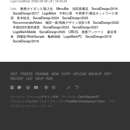
Last-modified: 2026-08-06 (木) 18:44:24
Link:
教務ガイダンス/新入生
MenuBar
浅田真優花
SocialDesign/2016
SocialDesign/2017
LogoMark
中村心香
中西華子/通信ネットワーク演
習
青木暁光
SocialDesign/2024
SocialDesign/2025
RecommendedVideo
畑田一眞/情報デザイン演習ⅡB
SocialDesign/2022
卒展2023/酒井雄世
SocialDesign/2023
SocialDesign/2021
LogoMarkMobile
SocialDesign/2020
OBOG
授業アンケート
菱谷実
来
西隆彰/WebSample
亀崎瑞穂
LogoMarkPC
SocialDesign/2019
SocialDesign/2018
EDIT
FREEZE
RENAME
NEW
COPY
UPLOAD
BACKUP
DIFF
RECENT
LIST
HELP
RSS
｜
｜
Site admin:
ソーシャルデザイン学科
Site design:
OpenSquareJP
Powerd by
PukiWiki 1.5.4
© 2001-2022
PukiWiki Development Team
PHP
8.3.29 Convert time: 0.021 sec.