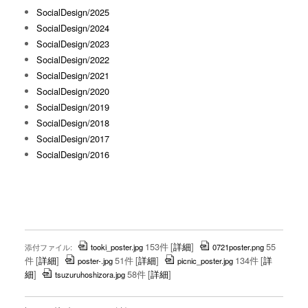
SocialDesign/2025
SocialDesign/2024
SocialDesign/2023
SocialDesign/2022
SocialDesign/2021
SocialDesign/2020
SocialDesign/2019
SocialDesign/2018
SocialDesign/2017
SocialDesign/2016
153件
[
詳細
]
55
添付ファイル:
tooki_poster.jpg
0721poster.png
件
[
詳細
]
51件
[
詳細
]
134件
[
詳
poster-.jpg
picnic_poster.jpg
細
]
58件
[
詳細
]
tsuzuruhoshizora.jpg