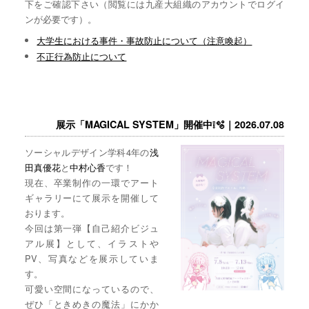
下をご確認下さい（閲覧には九産大組織のアカウントでログイ
ンが必要です）。
大学生における事件・事故防止について（注意喚起）
不正行為防止について
展示「MAGICAL SYSTEM」開催中❕🫧｜2026.07.08
ソーシャルデザイン学科4年の
浅
田真優花
と
中村心香
です！
現在、卒業制作の一環でアート
ギャラリーにて展示を開催して
おります。
今回は第一弾【自己紹介ビジュ
アル展】として、イラストや
PV、写真などを展示していま
す。
可愛い空間になっているので、
ぜひ「ときめきの魔法」にかか