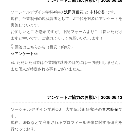
ソーシャルデザイン学科4年の
浅田真優花
と
中村心香
です。
現在、卒業制作の現状調査として、Z世代を対象にアンケートを
実施しています。
お忙しいところ恐縮ですが、下記フォームよりご回答いただけ
ますと幸いです。ご協力よろしくお願いいたします！
👇 回答はこちらから（目安：約3分）
🍩
アンケート
🍩
※いただいた回答は卒業制作以外の目的には一切使用しません。
また個人が特定される事もございません。
アンケートご協力のお願い｜2026.06.12
ソーシャルデザイン学科OB、大学院芸術研究科の
青木暁光
で
す。
現在、SNSなどで利用されるプロフィール画像に関する研究を
行なっており、