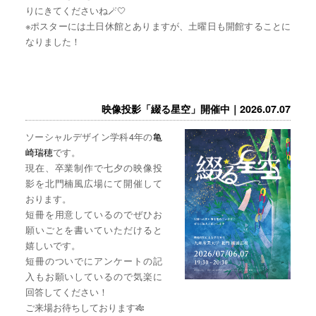
りにきてくださいね🪄🤍
※ポスターには土日休館とありますが、土曜日も開館することに
なりました！
映像投影「綴る星空」開催中｜2026.07.07
ソーシャルデザイン学科4年の
亀
崎瑞穂
です。
現在、卒業制作で七夕の映像投
影を北門楠風広場にて開催して
おります。
短冊を用意しているのでぜひお
願いごとを書いていただけると
嬉しいです。
短冊のついでにアンケートの記
入もお願いしているので気楽に
回答してください！
ご来場お待ちしております🎋