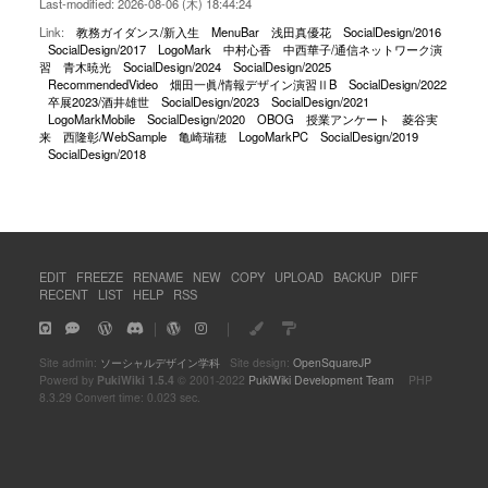
Last-modified: 2026-08-06 (木) 18:44:24
Link:
教務ガイダンス/新入生
MenuBar
浅田真優花
SocialDesign/2016
SocialDesign/2017
LogoMark
中村心香
中西華子/通信ネットワーク演
習
青木暁光
SocialDesign/2024
SocialDesign/2025
RecommendedVideo
畑田一眞/情報デザイン演習ⅡB
SocialDesign/2022
卒展2023/酒井雄世
SocialDesign/2023
SocialDesign/2021
LogoMarkMobile
SocialDesign/2020
OBOG
授業アンケート
菱谷実
来
西隆彰/WebSample
亀崎瑞穂
LogoMarkPC
SocialDesign/2019
SocialDesign/2018
EDIT
FREEZE
RENAME
NEW
COPY
UPLOAD
BACKUP
DIFF
RECENT
LIST
HELP
RSS
｜
｜
Site admin:
ソーシャルデザイン学科
Site design:
OpenSquareJP
Powerd by
PukiWiki 1.5.4
© 2001-2022
PukiWiki Development Team
PHP
8.3.29 Convert time: 0.023 sec.