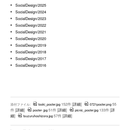
SocialDesign/2025
SocialDesign/2024
SocialDesign/2023
SocialDesign/2022
SocialDesign/2021
SocialDesign/2020
SocialDesign/2019
SocialDesign/2018
SocialDesign/2017
SocialDesign/2016
152件
[
詳細
]
55
添付ファイル:
tooki_poster.jpg
0721poster.png
件
[
詳細
]
51件
[
詳細
]
133件
[
詳
poster-.jpg
picnic_poster.jpg
細
]
57件
[
詳細
]
tsuzuruhoshizora.jpg