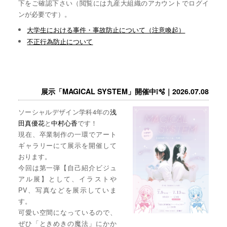
下をご確認下さい（閲覧には九産大組織のアカウントでログイ
ンが必要です）。
大学生における事件・事故防止について（注意喚起）
不正行為防止について
展示「MAGICAL SYSTEM」開催中❕🫧｜2026.07.08
ソーシャルデザイン学科4年の
浅
田真優花
と
中村心香
です！
現在、卒業制作の一環でアート
ギャラリーにて展示を開催して
おります。
今回は第一弾【自己紹介ビジュ
アル展】として、イラストや
PV、写真などを展示していま
す。
可愛い空間になっているので、
ぜひ「ときめきの魔法」にかか