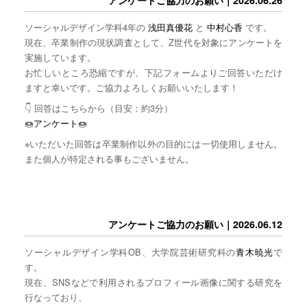
ソーシャルデザイン学科4年の
浅田真優花
と
中村心香
です。
現在、卒業制作の現状調査として、Z世代を対象にアンケートを
実施しています。
お忙しいところ恐縮ですが、下記フォームよりご回答いただけ
ますと幸いです。ご協力よろしくお願いいたします！
👇 回答はこちらから（目安：約3分）
🍩
アンケート
🍩
※いただいた回答は卒業制作以外の目的には一切使用しません。
また個人が特定される事もございません。
アンケートご協力のお願い｜2026.06.12
ソーシャルデザイン学科OB、大学院芸術研究科の
青木暁光
で
す。
現在、SNSなどで利用されるプロフィール画像に関する研究を
行なっており、