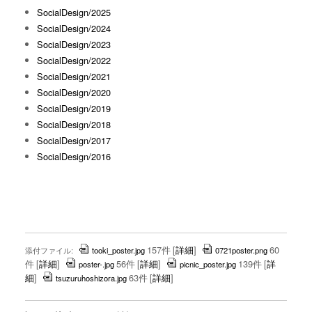
SocialDesign/2025
SocialDesign/2024
SocialDesign/2023
SocialDesign/2022
SocialDesign/2021
SocialDesign/2020
SocialDesign/2019
SocialDesign/2018
SocialDesign/2017
SocialDesign/2016
157件
[
詳細
]
60
添付ファイル:
tooki_poster.jpg
0721poster.png
件
[
詳細
]
56件
[
詳細
]
139件
[
詳
poster-.jpg
picnic_poster.jpg
細
]
63件
[
詳細
]
tsuzuruhoshizora.jpg