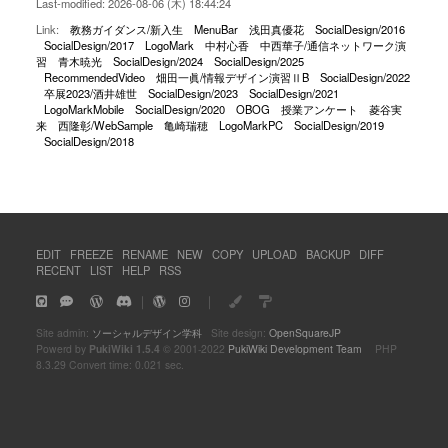
Last-modified: 2026-08-06 (木) 18:44:24
Link:
教務ガイダンス/新入生
MenuBar
浅田真優花
SocialDesign/2016
SocialDesign/2017
LogoMark
中村心香
中西華子/通信ネットワーク演
習
青木暁光
SocialDesign/2024
SocialDesign/2025
RecommendedVideo
畑田一眞/情報デザイン演習ⅡB
SocialDesign/2022
卒展2023/酒井雄世
SocialDesign/2023
SocialDesign/2021
LogoMarkMobile
SocialDesign/2020
OBOG
授業アンケート
菱谷実
来
西隆彰/WebSample
亀崎瑞穂
LogoMarkPC
SocialDesign/2019
SocialDesign/2018
EDIT
FREEZE
RENAME
NEW
COPY
UPLOAD
BACKUP
DIFF
RECENT
LIST
HELP
RSS
｜
｜
Site admin:
ソーシャルデザイン学科
Site design:
OpenSquareJP
Powerd by
PukiWiki 1.5.4
© 2001-2022
PukiWiki Development Team
PHP
8.3.29 Convert time: 0.021 sec.