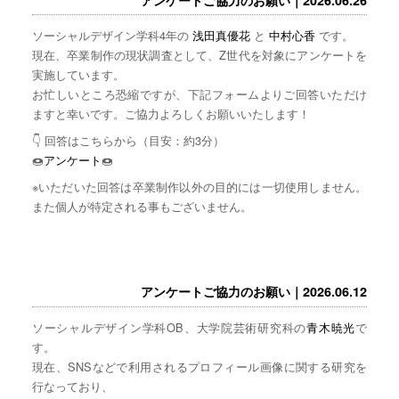
ソーシャルデザイン学科4年の
浅田真優花
と
中村心香
です。
現在、卒業制作の現状調査として、Z世代を対象にアンケートを
実施しています。
お忙しいところ恐縮ですが、下記フォームよりご回答いただけ
ますと幸いです。ご協力よろしくお願いいたします！
👇 回答はこちらから（目安：約3分）
🍩
アンケート
🍩
※いただいた回答は卒業制作以外の目的には一切使用しません。
また個人が特定される事もございません。
アンケートご協力のお願い｜2026.06.12
ソーシャルデザイン学科OB、大学院芸術研究科の
青木暁光
で
す。
現在、SNSなどで利用されるプロフィール画像に関する研究を
行なっており、