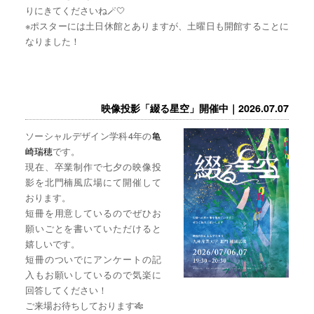
りにきてくださいね🪄🤍
※ポスターには土日休館とありますが、土曜日も開館することに
なりました！
映像投影「綴る星空」開催中｜2026.07.07
ソーシャルデザイン学科4年の
亀
崎瑞穂
です。
現在、卒業制作で七夕の映像投
影を北門楠風広場にて開催して
おります。
短冊を用意しているのでぜひお
願いごとを書いていただけると
嬉しいです。
短冊のついでにアンケートの記
入もお願いしているので気楽に
回答してください！
ご来場お待ちしております🎋