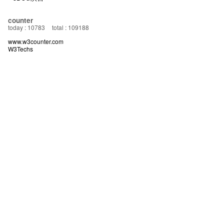
counter
today : 10783
total : 109188
www.w3counter.com
W3Techs