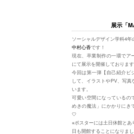
展示「MAG
ソーシャルデザイン学科4年
中村心香
です！
現在、卒業制作の一環でア
にて展示を開催しております
今回は第一弾【自己紹介ビ
して、イラストやPV、写真
います。
可愛い空間になっているの
めきの魔法」にかかりにきて
🤍
※ポスターには土日休館とあ
日も開館することになりまし