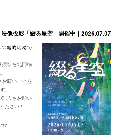
映像投影「綴る星空」開催中｜2026.07.07
年の
亀崎瑞穂
で
像投影を北門楠
。
ひお願いごとを
す。
の記入もお願い
ください！
/07