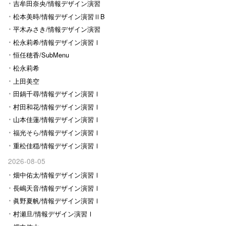
Ⅰ
吉牟田奈央/情報デザイン演習
Ⅰ
松本美時/情報デザイン演習ⅡB
平木みさき/情報デザイン演習
Ⅰ
松永莉希/情報デザイン演習Ⅰ
恒任穂香/SubMenu
松永莉希
上田美空
田鍋千尋/情報デザイン演習Ⅰ
村田和花/情報デザイン演習Ⅰ
山本佳蓮/情報デザイン演習Ⅰ
福光そら/情報デザイン演習Ⅰ
重松佳穏/情報デザイン演習Ⅰ
2026-08-05
畑中佑太/情報デザイン演習Ⅰ
長嶋天音/情報デザイン演習Ⅰ
眞野夏帆/情報デザイン演習Ⅰ
村瀬旦/情報デザイン演習Ⅰ