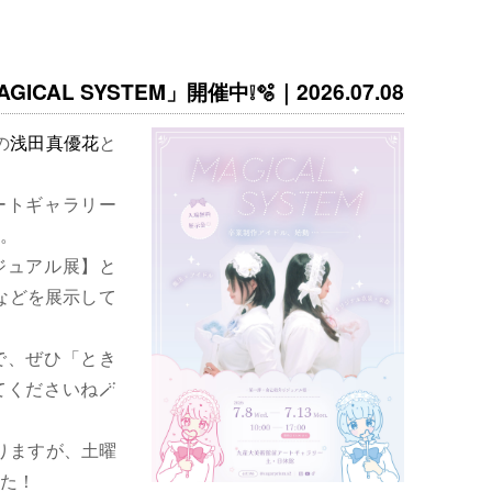
ICAL SYSTEM」開催中❕🫧｜2026.07.08
の
浅田真優花
と
ートギャラリー
。
ジュアル展】と
などを展示して
で、ぜひ「とき
くださいね🪄
りますが、土曜
た！