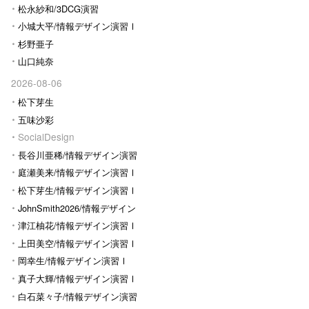
松永紗和/3DCG演習
小城大平/情報デザイン演習Ⅰ
杉野亜子
山口純奈
2026-08-06
松下芽生
五味沙彩
SocialDesign
長谷川亜稀/情報デザイン演習
Ⅰ
庭瀬美来/情報デザイン演習Ⅰ
松下芽生/情報デザイン演習Ⅰ
JohnSmith2026/情報デザイン
演習I
津江柚花/情報デザイン演習Ⅰ
上田美空/情報デザイン演習Ⅰ
岡幸生/情報デザイン演習Ⅰ
真子大輝/情報デザイン演習Ⅰ
白石菜々子/情報デザイン演習