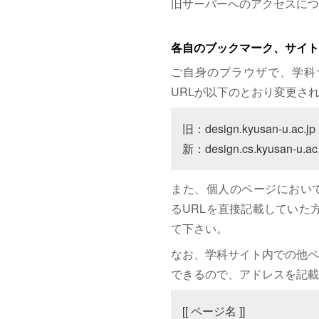
旧サーバーへのアクセスにつ
各自のブックマーク、サイト
ご自身のブラウザで、学科
URLが以下のとおり変更さ
旧：design.kyusan-u.ac.jp

新：design.cs.kyusan-u.ac.
また、個人のページにおいて、サイト
るURLを直接記載していた方は
て下さい。
なお、学科サイト内での他ペ
できるので、アドレスを記載
[[ ページ名 ]]