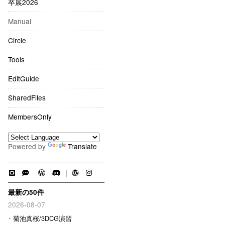
卒展2026
Manual
Circle
Tools
EditGuide
SharedFiles
MembersOnly
Powered by
Translate
｜
最新の50件
2026-08-07
菊池真桜/3DCG演習