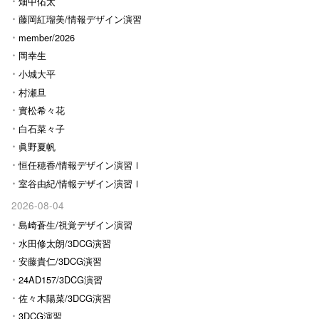
畑中佑太
藤岡紅瑠美/情報デザイン演習
Ⅰ
member/2026
岡幸生
小城大平
村瀬旦
實松希々花
白石菜々子
眞野夏帆
恒任穂香/情報デザイン演習Ⅰ
室谷由紀/情報デザイン演習Ⅰ
2026-08-04
島崎蒼生/視覚デザイン演習
水田修太朗/3DCG演習
安藤貴仁/3DCG演習
24AD157/3DCG演習
佐々木陽菜/3DCG演習
3DCG演習