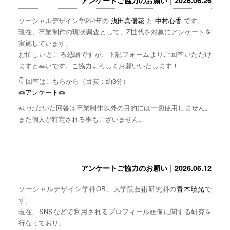
ソーシャルデザイン学科4年の
浅田真優花
と
中村心香
です。
現在、卒業制作の現状調査として、Z世代を対象にアンケートを
実施しています。
お忙しいところ恐縮ですが、下記フォームよりご回答いただけ
ますと幸いです。ご協力よろしくお願いいたします！
👇 回答はこちらから（目安：約3分）
🍩
アンケート
🍩
※いただいた回答は卒業制作以外の目的には一切使用しません。
また個人が特定される事もございません。
アンケートご協力のお願い｜2026.06.12
ソーシャルデザイン学科OB、大学院芸術研究科の
青木暁光
で
す。
現在、SNSなどで利用されるプロフィール画像に関する研究を
行なっており、