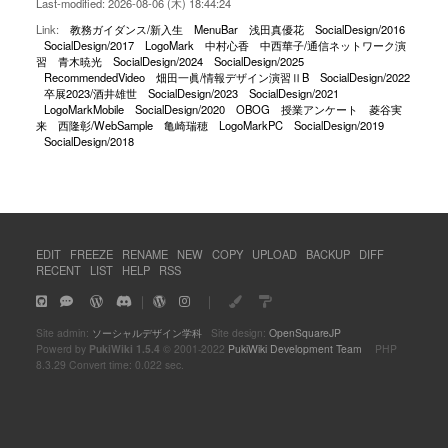
Last-modified: 2026-08-06 (木) 18:44:24
Link:
教務ガイダンス/新入生
MenuBar
浅田真優花
SocialDesign/2016
SocialDesign/2017
LogoMark
中村心香
中西華子/通信ネットワーク演
習
青木暁光
SocialDesign/2024
SocialDesign/2025
RecommendedVideo
畑田一眞/情報デザイン演習ⅡB
SocialDesign/2022
卒展2023/酒井雄世
SocialDesign/2023
SocialDesign/2021
LogoMarkMobile
SocialDesign/2020
OBOG
授業アンケート
菱谷実
来
西隆彰/WebSample
亀崎瑞穂
LogoMarkPC
SocialDesign/2019
SocialDesign/2018
EDIT
FREEZE
RENAME
NEW
COPY
UPLOAD
BACKUP
DIFF
RECENT
LIST
HELP
RSS
｜
｜
Site admin:
ソーシャルデザイン学科
Site design:
OpenSquareJP
Powerd by
PukiWiki 1.5.4
© 2001-2022
PukiWiki Development Team
PHP
8.3.29 Convert time: 0.022 sec.