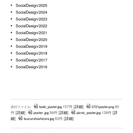
SocialDesign/2025
SocialDesign/2024
SocialDesign/2023
SocialDesign/2022
SocialDesign/2021
SocialDesign/2020
SocialDesign/2019
SocialDesign/2018
SocialDesign/2017
SocialDesign/2016
157件
[
詳細
]
60
添付ファイル:
tooki_poster.jpg
0721poster.png
件
[
詳細
]
56件
[
詳細
]
138件
[
詳
poster-.jpg
picnic_poster.jpg
細
]
63件
[
詳細
]
tsuzuruhoshizora.jpg