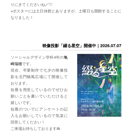
りにきてくださいね🪄🤍
※ポスターには土日休館とありますが、土曜日も開館することに
なりました！
映像投影「綴る星空」開催中｜2026.07.07
ソーシャルデザイン学科4年の
亀
崎瑞穂
です。
現在、卒業制作で七夕の映像投
影を北門楠風広場にて開催して
おります。
短冊を用意しているのでぜひお
願いごとを書いていただけると
嬉しいです。
短冊のついでにアンケートの記
入もお願いしているので気楽に
回答してください！
ご来場お待ちしております🎋