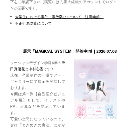
下をご確認下さい（閲覧には九産大組織のアカウントでログイ
ンが必要です）。
大学生における事件・事故防止について（注意喚起）
不正行為防止について
展示「MAGICAL SYSTEM」開催中❕🫧｜2026.07.08
ソーシャルデザイン学科4年の
浅
田真優花
と
中村心香
です！
現在、卒業制作の一環でアート
ギャラリーにて展示を開催して
おります。
今回は第一弾【自己紹介ビジュ
アル展】として、イラストや
PV、写真などを展示していま
す。
可愛い空間になっているので、
ぜひ「ときめきの魔法」にかか