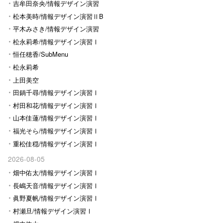
Ⅰ
吉牟田奈央/情報デザイン演習
Ⅰ
松本美時/情報デザイン演習ⅡB
平木みさき/情報デザイン演習
Ⅰ
松永莉希/情報デザイン演習Ⅰ
恒任穂香/SubMenu
松永莉希
上田美空
田鍋千尋/情報デザイン演習Ⅰ
村田和花/情報デザイン演習Ⅰ
山本佳蓮/情報デザイン演習Ⅰ
福光そら/情報デザイン演習Ⅰ
重松佳穏/情報デザイン演習Ⅰ
2026-08-05
畑中佑太/情報デザイン演習Ⅰ
長嶋天音/情報デザイン演習Ⅰ
眞野夏帆/情報デザイン演習Ⅰ
村瀬旦/情報デザイン演習Ⅰ