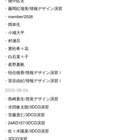
畑中佑太
藤岡紅瑠美/情報デザイン演習
Ⅰ
member/2026
岡幸生
小城大平
村瀬旦
實松希々花
白石菜々子
眞野夏帆
恒任穂香/情報デザイン演習Ⅰ
室谷由紀/情報デザイン演習Ⅰ
2026-08-04
島崎蒼生/視覚デザイン演習
水田修太朗/3DCG演習
安藤貴仁/3DCG演習
24AD157/3DCG演習
佐々木陽菜/3DCG演習
3DCG演習