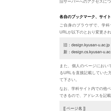
旧サーバーへのアクセスにつ
各自のブックマーク、サイト
ご自身のブラウザで、学科
URLが以下のとおり変更さ
旧：design.kyusan-u.ac.jp

新：design.cs.kyusan-u.ac.
また、個人のページにおいて、サイト
るURLを直接記載していた方は
て下さい。
なお、学科サイト内での他ペ
できるので、アドレスを記載
[[ ページ名 ]]