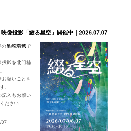
映像投影「綴る星空」開催中｜2026.07.07
年の
亀崎瑞穂
で
像投影を北門楠
。
ひお願いごとを
す。
の記入もお願い
ください！
/07