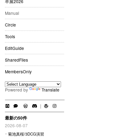
卒展2026
Manual
Circle
Tools
EditGuide
SharedFiles
MembersOnly
Powered by
Translate
｜
最新の50件
2026-08-07
菊池真桜/3DCG演習