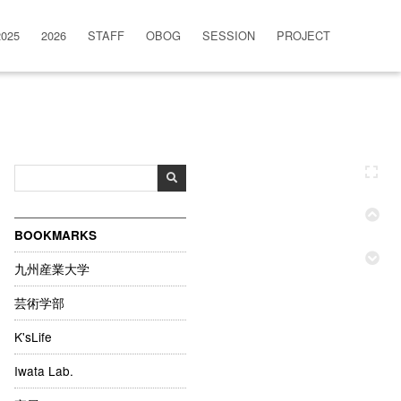
2025
2026
STAFF
OBOG
SESSION
PROJECT
BOOKMARKS
九州産業大学
芸術学部
K'sLife
Iwata Lab.