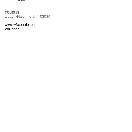
counter
today : 4625
total : 103030
www.w3counter.com
W3Techs