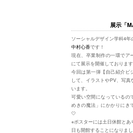
展示「MAG
ソーシャルデザイン学科4年
中村心香
です！
現在、卒業制作の一環でア
にて展示を開催しております
今回は第一弾【自己紹介ビ
して、イラストやPV、写真
います。
可愛い空間になっているの
めきの魔法」にかかりにきて
🤍
※ポスターには土日休館とあ
日も開館することになりまし