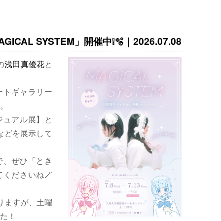
ICAL SYSTEM」開催中❕🫧｜2026.07.08
の
浅田真優花
と
ートギャラリー
。
ジュアル展】と
などを展示して
で、ぜひ「とき
くださいね🪄
りますが、土曜
た！