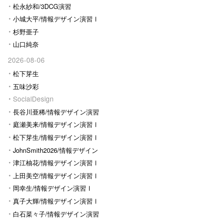
松永紗和/3DCG演習
小城大平/情報デザイン演習Ⅰ
杉野亜子
山口純奈
2026-08-06
松下芽生
五味沙彩
SocialDesign
長谷川亜稀/情報デザイン演習
Ⅰ
庭瀬美来/情報デザイン演習Ⅰ
松下芽生/情報デザイン演習Ⅰ
JohnSmith2026/情報デザイン
演習I
津江柚花/情報デザイン演習Ⅰ
上田美空/情報デザイン演習Ⅰ
岡幸生/情報デザイン演習Ⅰ
真子大輝/情報デザイン演習Ⅰ
白石菜々子/情報デザイン演習