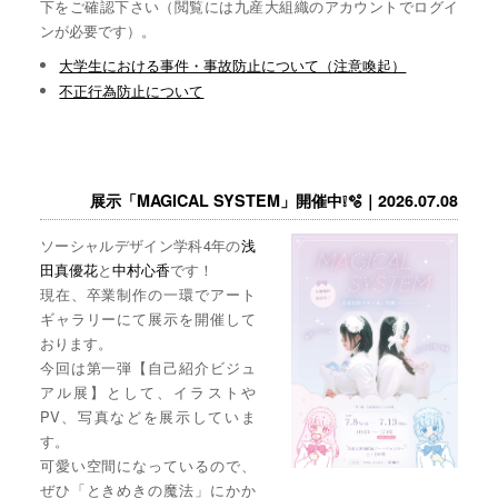
下をご確認下さい（閲覧には九産大組織のアカウントでログイ
ンが必要です）。
大学生における事件・事故防止について（注意喚起）
不正行為防止について
展示「MAGICAL SYSTEM」開催中❕🫧｜2026.07.08
ソーシャルデザイン学科4年の
浅
田真優花
と
中村心香
です！
現在、卒業制作の一環でアート
ギャラリーにて展示を開催して
おります。
今回は第一弾【自己紹介ビジュ
アル展】として、イラストや
PV、写真などを展示していま
す。
可愛い空間になっているので、
ぜひ「ときめきの魔法」にかか