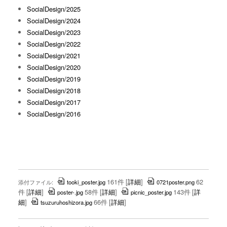
SocialDesign/2025
SocialDesign/2024
SocialDesign/2023
SocialDesign/2022
SocialDesign/2021
SocialDesign/2020
SocialDesign/2019
SocialDesign/2018
SocialDesign/2017
SocialDesign/2016
161件
[
詳細
]
62
添付ファイル:
tooki_poster.jpg
0721poster.png
件
[
詳細
]
58件
[
詳細
]
143件
[
詳
poster-.jpg
picnic_poster.jpg
細
]
66件
[
詳細
]
tsuzuruhoshizora.jpg