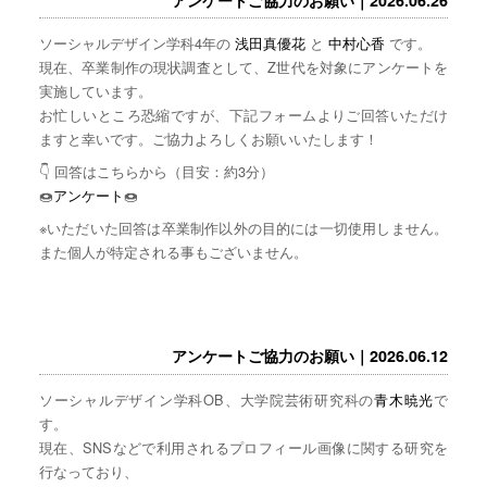
ソーシャルデザイン学科4年の
浅田真優花
と
中村心香
です。
現在、卒業制作の現状調査として、Z世代を対象にアンケートを
実施しています。
お忙しいところ恐縮ですが、下記フォームよりご回答いただけ
ますと幸いです。ご協力よろしくお願いいたします！
👇 回答はこちらから（目安：約3分）
🍩
アンケート
🍩
※いただいた回答は卒業制作以外の目的には一切使用しません。
また個人が特定される事もございません。
アンケートご協力のお願い｜2026.06.12
ソーシャルデザイン学科OB、大学院芸術研究科の
青木暁光
で
す。
現在、SNSなどで利用されるプロフィール画像に関する研究を
行なっており、