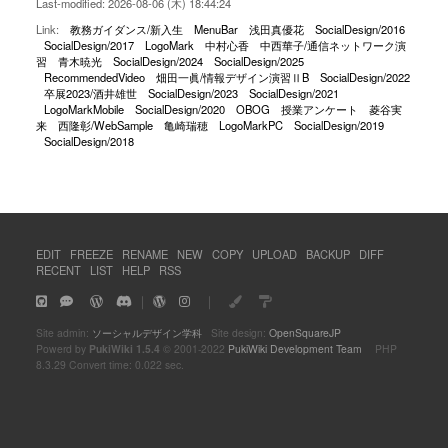
Last-modified: 2026-08-06 (木) 18:44:24
Link:
教務ガイダンス/新入生
MenuBar
浅田真優花
SocialDesign/2016
SocialDesign/2017
LogoMark
中村心香
中西華子/通信ネットワーク演
習
青木暁光
SocialDesign/2024
SocialDesign/2025
RecommendedVideo
畑田一眞/情報デザイン演習ⅡB
SocialDesign/2022
卒展2023/酒井雄世
SocialDesign/2023
SocialDesign/2021
LogoMarkMobile
SocialDesign/2020
OBOG
授業アンケート
菱谷実
来
西隆彰/WebSample
亀崎瑞穂
LogoMarkPC
SocialDesign/2019
SocialDesign/2018
EDIT
FREEZE
RENAME
NEW
COPY
UPLOAD
BACKUP
DIFF
RECENT
LIST
HELP
RSS
｜
｜
Site admin:
ソーシャルデザイン学科
Site design:
OpenSquareJP
Powerd by
PukiWiki 1.5.4
© 2001-2022
PukiWiki Development Team
PHP
8.3.29 Convert time: 0.022 sec.