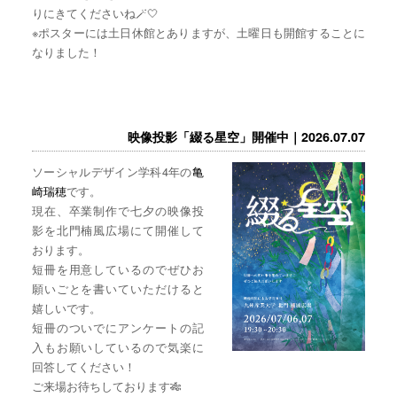
りにきてくださいね🪄🤍
※ポスターには土日休館とありますが、土曜日も開館することに
なりました！
映像投影「綴る星空」開催中｜2026.07.07
ソーシャルデザイン学科4年の
亀
崎瑞穂
です。
現在、卒業制作で七夕の映像投
影を北門楠風広場にて開催して
おります。
短冊を用意しているのでぜひお
願いごとを書いていただけると
嬉しいです。
短冊のついでにアンケートの記
入もお願いしているので気楽に
回答してください！
ご来場お待ちしております🎋