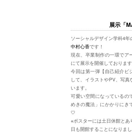
展示「MAG
ソーシャルデザイン学科4年
中村心香
です！
現在、卒業制作の一環でア
にて展示を開催しております
今回は第一弾【自己紹介ビ
して、イラストやPV、写真
います。
可愛い空間になっているの
めきの魔法」にかかりにきて
🤍
※ポスターには土日休館とあ
日も開館することになりまし