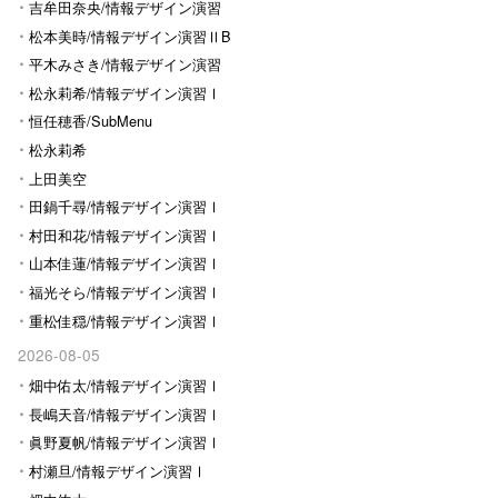
Ⅰ
吉牟田奈央/情報デザイン演習
Ⅰ
松本美時/情報デザイン演習ⅡB
平木みさき/情報デザイン演習
Ⅰ
松永莉希/情報デザイン演習Ⅰ
恒任穂香/SubMenu
松永莉希
上田美空
田鍋千尋/情報デザイン演習Ⅰ
村田和花/情報デザイン演習Ⅰ
山本佳蓮/情報デザイン演習Ⅰ
福光そら/情報デザイン演習Ⅰ
重松佳穏/情報デザイン演習Ⅰ
2026-08-05
畑中佑太/情報デザイン演習Ⅰ
長嶋天音/情報デザイン演習Ⅰ
眞野夏帆/情報デザイン演習Ⅰ
村瀬旦/情報デザイン演習Ⅰ