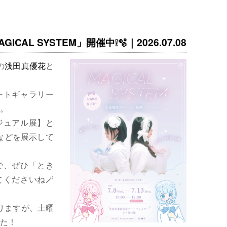
ICAL SYSTEM」開催中❕🫧｜2026.07.08
の
浅田真優花
と
ートギャラリー
。
ジュアル展】と
などを展示して
で、ぜひ「とき
くださいね🪄
りますが、土曜
た！