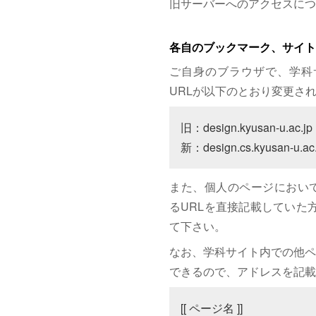
旧サーバーへのアクセスにつ
各自のブックマーク、サイト
ご自身のブラウザで、学科
URLが以下のとおり変更さ
旧：design.kyusan-u.ac.jp

新：design.cs.kyusan-u.ac.
また、個人のページにおいて、サイト
るURLを直接記載していた方は
て下さい。
なお、学科サイト内での他ペ
できるので、アドレスを記載
[[ ページ名 ]]