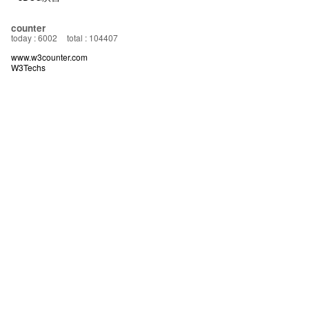
counter
today : 6002
total : 104407
www.w3counter.com
W3Techs