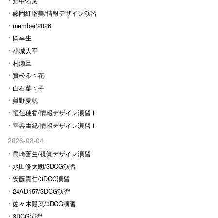
畑中佑太
藤岡紅瑠美/情報デザイン演習
Ⅰ
member/2026
岡幸生
小城大平
村瀬旦
實松希々花
白石菜々子
眞野夏帆
恒任穂香/情報デザイン演習Ⅰ
室谷由紀/情報デザイン演習Ⅰ
2026-08-04
島崎蒼生/視覚デザイン演習
水田修太朗/3DCG演習
安藤貴仁/3DCG演習
24AD157/3DCG演習
佐々木陽菜/3DCG演習
3DCG演習