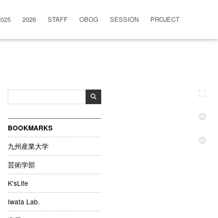
2025
2026
STAFF
OBOG
SESSION
PROJECT
BOOKMARKS
九州産業大学
芸術学部
K'sLife
Iwata Lab.