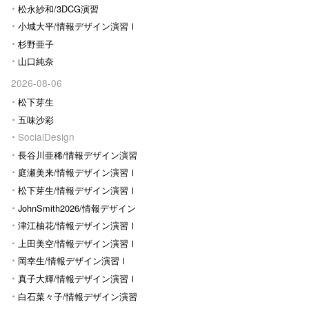
松永紗和/3DCG演習
小城大平/情報デザイン演習Ⅰ
杉野亜子
山口純奈
2026-08-06
松下芽生
五味沙彩
SocialDesign
長谷川亜稀/情報デザイン演習
Ⅰ
庭瀬美来/情報デザイン演習Ⅰ
松下芽生/情報デザイン演習Ⅰ
JohnSmith2026/情報デザイン
演習I
津江柚花/情報デザイン演習Ⅰ
上田美空/情報デザイン演習Ⅰ
岡幸生/情報デザイン演習Ⅰ
真子大輝/情報デザイン演習Ⅰ
白石菜々子/情報デザイン演習