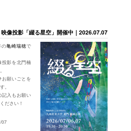
映像投影「綴る星空」開催中｜2026.07.07
年の
亀崎瑞穂
で
像投影を北門楠
。
ひお願いごとを
す。
の記入もお願い
ください！
/07