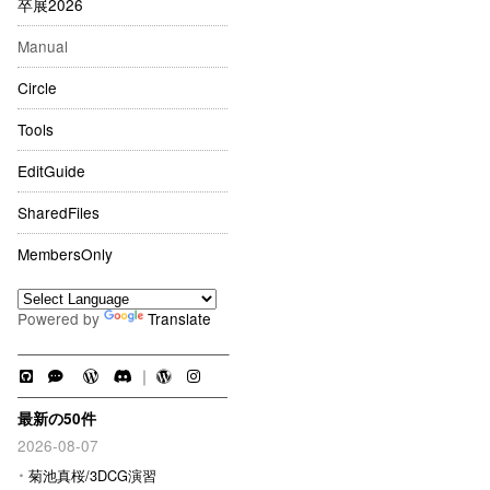
卒展2026
Manual
Circle
Tools
EditGuide
SharedFiles
MembersOnly
Powered by
Translate
｜
最新の50件
2026-08-07
菊池真桜/3DCG演習