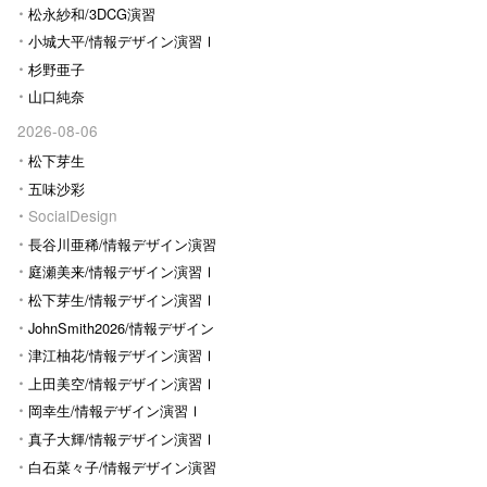
松永紗和/3DCG演習
小城大平/情報デザイン演習Ⅰ
杉野亜子
山口純奈
2026-08-06
松下芽生
五味沙彩
SocialDesign
長谷川亜稀/情報デザイン演習
Ⅰ
庭瀬美来/情報デザイン演習Ⅰ
松下芽生/情報デザイン演習Ⅰ
JohnSmith2026/情報デザイン
演習I
津江柚花/情報デザイン演習Ⅰ
上田美空/情報デザイン演習Ⅰ
岡幸生/情報デザイン演習Ⅰ
真子大輝/情報デザイン演習Ⅰ
白石菜々子/情報デザイン演習