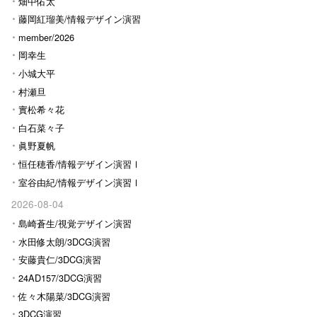
畑中佑太
藤岡紅瑠美/情報デザイン演習
Ⅰ
member/2026
岡幸生
小城大平
村瀬旦
實松希々花
白石菜々子
眞野夏帆
恒任穂香/情報デザイン演習Ⅰ
室谷由紀/情報デザイン演習Ⅰ
2026-08-04
島崎蒼生/視覚デザイン演習
水田修太朗/3DCG演習
安藤貴仁/3DCG演習
24AD157/3DCG演習
佐々木陽菜/3DCG演習
3DCG演習