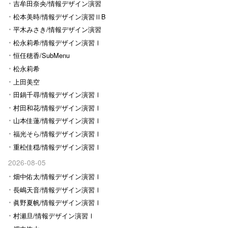
Ⅰ
吉牟田奈央/情報デザイン演習
Ⅰ
松本美時/情報デザイン演習ⅡB
平木みさき/情報デザイン演習
Ⅰ
松永莉希/情報デザイン演習Ⅰ
恒任穂香/SubMenu
松永莉希
上田美空
田鍋千尋/情報デザイン演習Ⅰ
村田和花/情報デザイン演習Ⅰ
山本佳蓮/情報デザイン演習Ⅰ
福光そら/情報デザイン演習Ⅰ
重松佳穏/情報デザイン演習Ⅰ
2026-08-05
畑中佑太/情報デザイン演習Ⅰ
長嶋天音/情報デザイン演習Ⅰ
眞野夏帆/情報デザイン演習Ⅰ
村瀬旦/情報デザイン演習Ⅰ