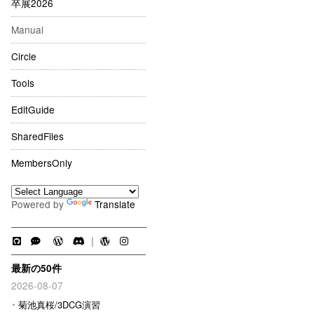
卒展2026
Manual
Circle
Tools
EditGuide
SharedFiles
MembersOnly
Powered by
Translate
｜
最新の50件
2026-08-07
菊池真桜/3DCG演習