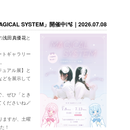
ICAL SYSTEM」開催中❕🫧｜2026.07.08
の
浅田真優花
と
ートギャラリー
。
ジュアル展】と
などを展示して
で、ぜひ「とき
くださいね🪄
りますが、土曜
た！