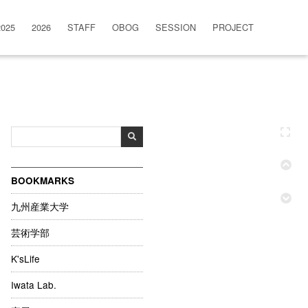
2025
2026
STAFF
OBOG
SESSION
PROJECT
BOOKMARKS
九州産業大学
芸術学部
K'sLife
Iwata Lab.