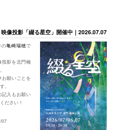
映像投影「綴る星空」開催中｜2026.07.07
年の
亀崎瑞穂
で
像投影を北門楠
。
ひお願いごとを
す。
の記入もお願い
ください！
/07