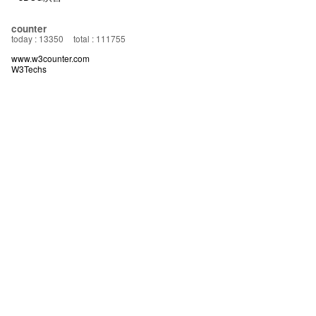
counter
today : 13350
total : 111755
www.w3counter.com
W3Techs