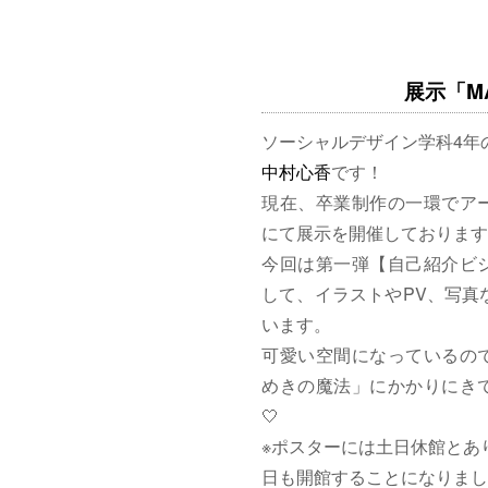
展示「MAG
ソーシャルデザイン学科4年
中村心香
です！
現在、卒業制作の一環でア
にて展示を開催しております
今回は第一弾【自己紹介ビ
して、イラストやPV、写真
います。
可愛い空間になっているの
めきの魔法」にかかりにきて
🤍
※ポスターには土日休館とあ
日も開館することになりまし