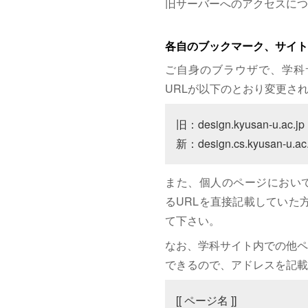
旧サーバーへのアクセスにつ
各自のブックマーク、サイト
ご自身のブラウザで、学科
URLが以下のとおり変更さ
旧：design.kyusan-u.ac.jp

新：design.cs.kyusan-u.ac.
また、個人のページにおいて、サイト
るURLを直接記載していた方は
て下さい。
なお、学科サイト内での他ペ
できるので、アドレスを記載
[[ ページ名 ]]