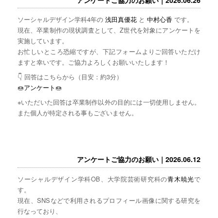
ソーシャルデザイン学科4年の
浅田真優花
と
中村心香
です。
現在、卒業制作の現状調査として、Z世代を対象にアンケートを
実施しています。
お忙しいところ恐縮ですが、下記フォームよりご回答いただけ
ますと幸いです。ご協力よろしくお願いいたします！
👇 回答はこちらから（目安：約3分）
🍩
アンケート
🍩
※いただいた回答は卒業制作以外の目的には一切使用しません。
また個人が特定される事もございません。
アンケートご協力のお願い｜2026.06.12
ソーシャルデザイン学科OB、大学院芸術研究科の
青木暁光
で
す。
現在、SNSなどで利用されるプロフィール画像に関する研究を
行なっており、