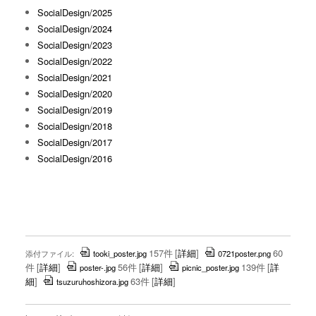
SocialDesign/2025
SocialDesign/2024
SocialDesign/2023
SocialDesign/2022
SocialDesign/2021
SocialDesign/2020
SocialDesign/2019
SocialDesign/2018
SocialDesign/2017
SocialDesign/2016
157件
[
詳細
]
60
添付ファイル:
tooki_poster.jpg
0721poster.png
件
[
詳細
]
56件
[
詳細
]
139件
[
詳
poster-.jpg
picnic_poster.jpg
細
]
63件
[
詳細
]
tsuzuruhoshizora.jpg