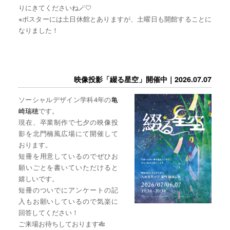
りにきてくださいね🪄🤍
※ポスターには土日休館とありますが、土曜日も開館することに
なりました！
映像投影「綴る星空」開催中｜2026.07.07
ソーシャルデザイン学科4年の
亀
崎瑞穂
です。
現在、卒業制作で七夕の映像投
影を北門楠風広場にて開催して
おります。
短冊を用意しているのでぜひお
願いごとを書いていただけると
嬉しいです。
短冊のついでにアンケートの記
入もお願いしているので気楽に
回答してください！
ご来場お待ちしております🎋