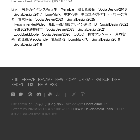
Last-modified: 2026-08-06 (木) 18:44:24
Link:
教務ガイダンス/新入生
MenuBar
浅田真優花
SocialDesign/2016
SocialDesign/2017
LogoMark
中村心香
中西華子/通信ネットワーク演
習
青木暁光
SocialDesign/2024
SocialDesign/2025
RecommendedVideo
畑田一眞/情報デザイン演習ⅡB
SocialDesign/2022
卒展2023/酒井雄世
SocialDesign/2023
SocialDesign/2021
LogoMarkMobile
SocialDesign/2020
OBOG
授業アンケート
菱谷実
来
西隆彰/WebSample
亀崎瑞穂
LogoMarkPC
SocialDesign/2019
SocialDesign/2018
EDIT
FREEZE
RENAME
NEW
COPY
UPLOAD
BACKUP
DIFF
RECENT
LIST
HELP
RSS
｜
｜
Site admin:
ソーシャルデザイン学科
Site design:
OpenSquareJP
Powerd by
PukiWiki 1.5.4
© 2001-2022
PukiWiki Development Team
PHP
8.3.29 Convert time: 0.021 sec.