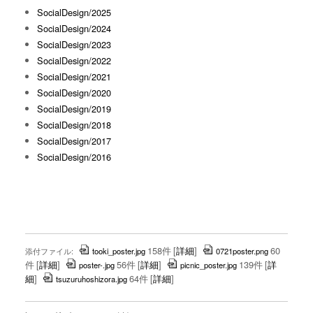
SocialDesign/2025
SocialDesign/2024
SocialDesign/2023
SocialDesign/2022
SocialDesign/2021
SocialDesign/2020
SocialDesign/2019
SocialDesign/2018
SocialDesign/2017
SocialDesign/2016
158件
[
詳細
]
60
添付ファイル:
tooki_poster.jpg
0721poster.png
件
[
詳細
]
56件
[
詳細
]
139件
[
詳
poster-.jpg
picnic_poster.jpg
細
]
64件
[
詳細
]
tsuzuruhoshizora.jpg