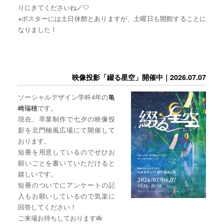
りにきてくださいね🪄🤍
※ポスターには土日休館とありますが、土曜日も開館することに
なりました！
映像投影「綴る星空」開催中｜2026.07.07
ソーシャルデザイン学科4年の
亀
崎瑞穂
です。
現在、卒業制作で七夕の映像投
影を北門楠風広場にて開催して
おります。
短冊を用意しているのでぜひお
願いごとを書いていただけると
嬉しいです。
短冊のついでにアンケートの記
入もお願いしているので気楽に
回答してください！
ご来場お待ちしております🎋