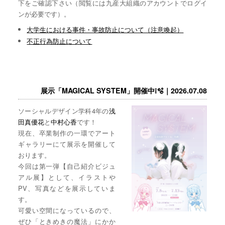
下をご確認下さい（閲覧には九産大組織のアカウントでログイ
ンが必要です）。
大学生における事件・事故防止について（注意喚起）
不正行為防止について
展示「MAGICAL SYSTEM」開催中❕🫧｜2026.07.08
ソーシャルデザイン学科4年の
浅
田真優花
と
中村心香
です！
現在、卒業制作の一環でアート
ギャラリーにて展示を開催して
おります。
今回は第一弾【自己紹介ビジュ
アル展】として、イラストや
PV、写真などを展示していま
す。
可愛い空間になっているので、
ぜひ「ときめきの魔法」にかか