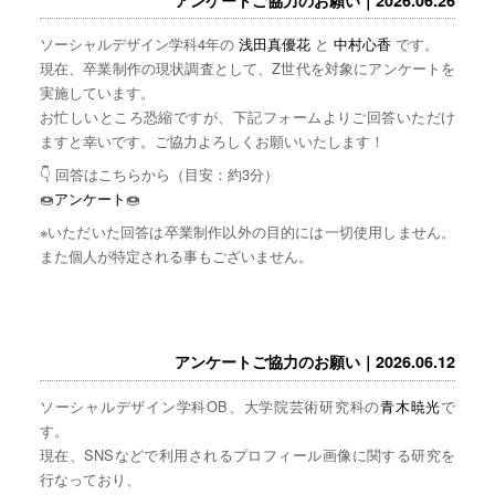
ソーシャルデザイン学科4年の
浅田真優花
と
中村心香
です。
現在、卒業制作の現状調査として、Z世代を対象にアンケートを
実施しています。
お忙しいところ恐縮ですが、下記フォームよりご回答いただけ
ますと幸いです。ご協力よろしくお願いいたします！
👇 回答はこちらから（目安：約3分）
🍩
アンケート
🍩
※いただいた回答は卒業制作以外の目的には一切使用しません。
また個人が特定される事もございません。
アンケートご協力のお願い｜2026.06.12
ソーシャルデザイン学科OB、大学院芸術研究科の
青木暁光
で
す。
現在、SNSなどで利用されるプロフィール画像に関する研究を
行なっており、