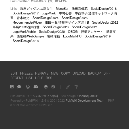
Last-modified: 2026-08-06 (木) 18:44:24
Link:
教務ガイダンス/新入生
MenuBar
浅田真優花
SocialDesign/2016
SocialDesign/2017
LogoMark
中村心香
中西華子/通信ネットワーク演
習
青木暁光
SocialDesign/2024
SocialDesign/2025
RecommendedVideo
畑田一眞/情報デザイン演習ⅡB
SocialDesign/2022
卒展2023/酒井雄世
SocialDesign/2023
SocialDesign/2021
LogoMarkMobile
SocialDesign/2020
OBOG
授業アンケート
菱谷実
来
西隆彰/WebSample
亀崎瑞穂
LogoMarkPC
SocialDesign/2019
SocialDesign/2018
EDIT
FREEZE
RENAME
NEW
COPY
UPLOAD
BACKUP
DIFF
RECENT
LIST
HELP
RSS
｜
｜
Site admin:
ソーシャルデザイン学科
Site design:
OpenSquareJP
Powerd by
PukiWiki 1.5.4
© 2001-2022
PukiWiki Development Team
PHP
8.3.29 Convert time: 0.029 sec.