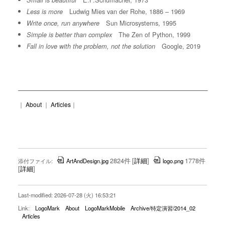
Small is beautiful
Ludwig Mies van der Rohe, 1886 – 1969
Less is more
Sun Microsystems, 1995
Write once, run anywhere
The Zen of Python, 1999
Simple is better than complex
Google, 2019
Fall in love with the problem, not the solution
｜
About
｜
Articles
｜
2824件
[
詳細
]
1778件
添付ファイル:
ArtAndDesign.jpg
logo.png
[
詳細
]
Last-modified: 2026-07-28 (火) 16:53:21
Link:
LogoMark
About
LogoMarkMobile
Archive/特定演習/2014_02
Articles