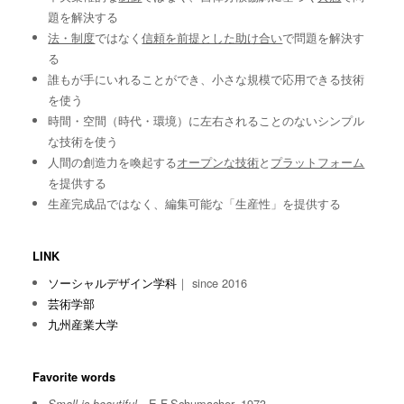
題を解決する
法・制度
ではなく
信頼を前提とした助け合い
で問題を解決す
る
誰もが手にいれることができ、小さな規模で応用できる技術
を使う
時間・空間（時代・環境）に左右されることのないシンプル
な技術を使う
人間の創造力を喚起する
オープンな技術
と
プラットフォーム
を提供する
生産完成品ではなく、編集可能な「生産性」を提供する
LINK
ソーシャルデザイン学科
｜ since 2016
芸術学部
九州産業大学
Favorite words
E.F.Schumacher, 1973