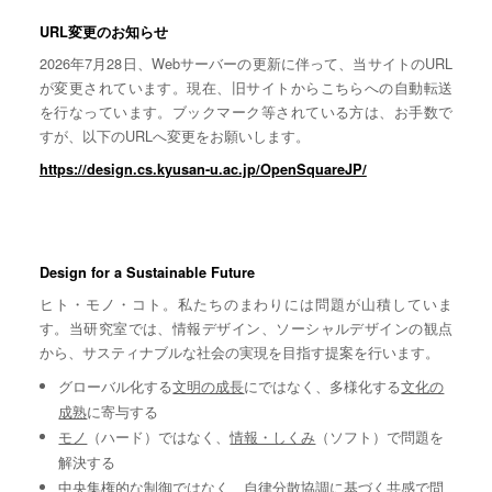
URL変更のお知らせ
2026年7月28日、Webサーバーの更新に伴って、当サイトのURL
が変更されています。現在、旧サイトからこちらへの自動転送
を行なっています。ブックマーク等されている方は、お手数で
すが、以下のURLへ変更をお願いします。
https://design.cs.kyusan-u.ac.jp/OpenSquareJP/
Design for a Sustainable Future
ヒト・モノ・コト。私たちのまわりには問題が山積していま
す。当研究室では、情報デザイン、ソーシャルデザインの観点
から、サスティナブルな社会の実現を目指す提案を行います。
グローバル化する
文明の成長
にではなく、多様化する
文化の
成熟
に寄与する
モノ
（ハード）ではなく、
情報・しくみ
（ソフト）で問題を
解決する
中央集権的な
制御
ではなく、自律分散協調に基づく
共感
で問