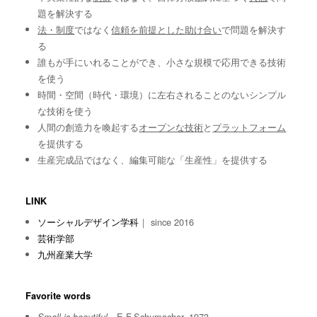
題を解決する
法・制度
ではなく
信頼を前提とした助け合い
で問題を解決す
る
誰もが手にいれることができ、小さな規模で応用できる技術
を使う
時間・空間（時代・環境）に左右されることのないシンプル
な技術を使う
人間の創造力を喚起する
オープンな技術
と
プラットフォーム
を提供する
生産完成品ではなく、編集可能な「生産性」を提供する
LINK
ソーシャルデザイン学科
｜ since 2016
芸術学部
九州産業大学
Favorite words
E.F.Schumacher, 1973