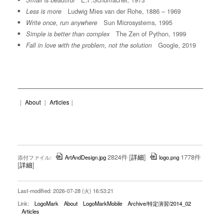
Small is beautiful
Ludwig Mies van der Rohe, 1886 – 1969
Less is more
Sun Microsystems, 1995
Write once, run anywhere
The Zen of Python, 1999
Simple is better than complex
Google, 2019
Fall in love with the problem, not the solution
｜
About
｜
Articles
｜
2824件
[
詳細
]
1778件
添付ファイル:
ArtAndDesign.jpg
logo.png
[
詳細
]
Last-modified: 2026-07-28 (火) 16:53:21
Link:
LogoMark
About
LogoMarkMobile
Archive/特定演習/2014_02
Articles