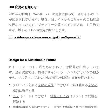
URL変更のお知らせ
2026年7月28日、Webサーバーの更新に伴って、当サイトのURL
が変更されています。現在、旧サイトからこちらへの自動転送
を行なっています。ブックマーク等されている方は、お手数で
すが、以下のURLへ変更をお願いします。
https://design.cs.kyusan-u.ac.jp/OpenSquareJP/
Design for a Sustainable Future
ヒト・モノ・コト。私たちのまわりには問題が山積していま
す。当研究室では、情報デザイン、ソーシャルデザインの観点
から、サスティナブルな社会の実現を目指す提案を行います。
グローバル化する
文明の成長
にではなく、多様化する
文化の
成熟
に寄与する
モノ
（ハード）ではなく、
情報・しくみ
（ソフト）で問題を
解決する
中央集権的な
制御
ではなく、自律分散協調に基づく
共感
で問