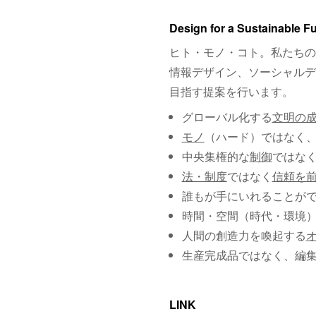
Design for a Sustainable F
ヒト・モノ・コト。私たちの
情報デザイン、ソーシャルデ
目指す提案を行います。
グローバル化する
文明の
モノ
（ハード）ではなく
中央集権的な
制御
ではな
法・制度
ではなく
信頼を
誰もが手にいれることが
時間・空間（時代・環境
人間の創造力を喚起する
生産完成品ではなく、編
LINK