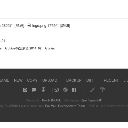
g
2822件
[
詳細
]
logo.png
1775件
[
詳細
]
3:21
e
Archive/特定演習/2014_02
Articles
NAME
NEW
COPY
UPLOAD
BACKUP
DIFF
RECENT
LI
｜
｜
Site admin:
Koichi INOUE
Site design:
OpenSquareJP
 by
PukiWiki 1.5.4
© 2001-2022
PukiWiki Development Team
PHP 8.3.29 Convert time: 0.