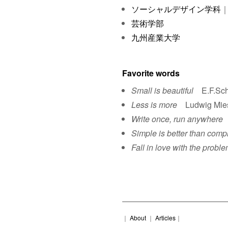
ソーシャルデザイン学科
｜
芸術学部
九州産業大学
Favorite words
Small is beautiful
E.F.Sch
Less is more
Ludwig Mies 
Write once, run anywhere
S
Simple is better than comp
Fall in love with the proble
｜
About
｜
Articles
｜