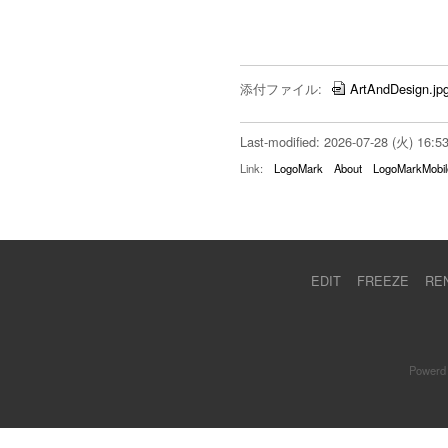
添付ファイル:
ArtAndDesign.jp
Last-modified: 2026-07-28 (火) 16:5
Link:
LogoMark
About
LogoMarkMobil
EDIT
FREEZE
RE
Powerd