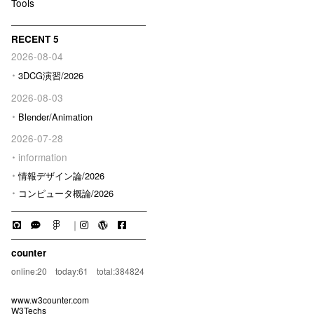
Tools
RECENT 5
2026-08-04
3DCG演習/2026
2026-08-03
Blender/Animation
2026-07-28
information
情報デザイン論/2026
コンピュータ概論/2026
｜
counter
online:20 today:61 total:384824
www.w3counter.com
W3Techs