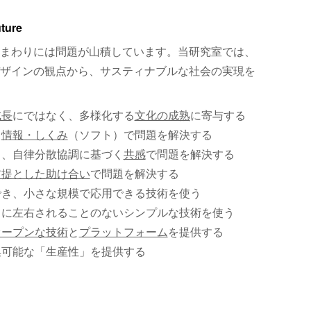
uture
まわりには問題が山積しています。当研究室では、
ザインの観点から、サスティナブルな社会の実現を
成長
にではなく、多様化する
文化の成熟
に寄与する
、
情報・しくみ
（ソフト）で問題を解決する
く、自律分散協調に基づく
共感
で問題を解決する
前提とした助け合い
で問題を解決する
でき、小さな規模で応用できる技術を使う
）に左右されることのないシンプルな技術を使う
オープンな技術
と
プラットフォーム
を提供する
集可能な「生産性」を提供する