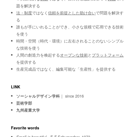
題を解決する
法・制度
ではなく
信頼を前提とした助け合い
で問題を解決す
る
誰もが手にいれることができ、小さな規模で応用できる技術
を使う
時間・空間（時代・環境）に左右されることのないシンプル
な技術を使う
人間の創造力を喚起する
オープンな技術
と
プラットフォーム
を提供する
生産完成品ではなく、編集可能な「生産性」を提供する
LINK
ソーシャルデザイン学科
｜ since 2016
芸術学部
九州産業大学
Favorite words
E.F.Schumacher, 1973