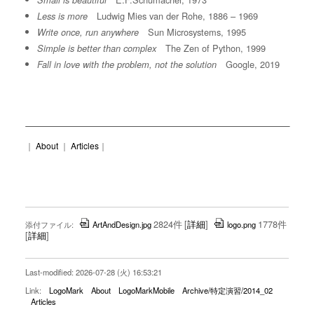
Small is beautiful
Ludwig Mies van der Rohe, 1886 – 1969
Less is more
Sun Microsystems, 1995
Write once, run anywhere
The Zen of Python, 1999
Simple is better than complex
Google, 2019
Fall in love with the problem, not the solution
｜
About
｜
Articles
｜
2824件
[
詳細
]
1778件
添付ファイル:
ArtAndDesign.jpg
logo.png
[
詳細
]
Last-modified: 2026-07-28 (火) 16:53:21
Link:
LogoMark
About
LogoMarkMobile
Archive/特定演習/2014_02
Articles