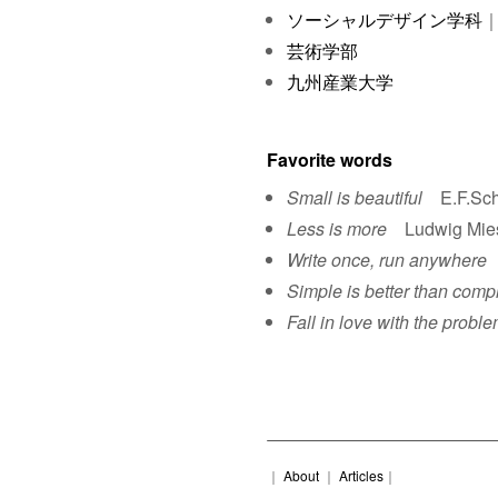
ソーシャルデザイン学科
｜
芸術学部
九州産業大学
Favorite words
Small is beautiful
E.F.Sch
Less is more
Ludwig Mies 
Write once, run anywhere
S
Simple is better than comp
Fall in love with the proble
｜
About
｜
Articles
｜