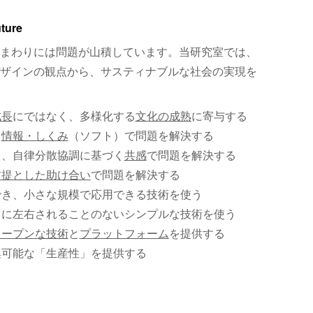
uture
まわりには問題が山積しています。当研究室では、
ザインの観点から、サスティナブルな社会の実現を
成長
にではなく、多様化する
文化の成熟
に寄与する
、
情報・しくみ
（ソフト）で問題を解決する
く、自律分散協調に基づく
共感
で問題を解決する
前提とした助け合い
で問題を解決する
でき、小さな規模で応用できる技術を使う
）に左右されることのないシンプルな技術を使う
オープンな技術
と
プラットフォーム
を提供する
集可能な「生産性」を提供する