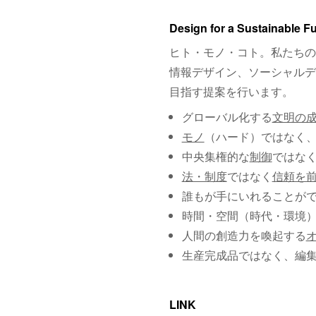
Design for a Sustainable F
ヒト・モノ・コト。私たちの
情報デザイン、ソーシャルデ
目指す提案を行います。
グローバル化する
文明の
モノ
（ハード）ではなく
中央集権的な
制御
ではな
法・制度
ではなく
信頼を
誰もが手にいれることが
時間・空間（時代・環境
人間の創造力を喚起する
生産完成品ではなく、編
LINK