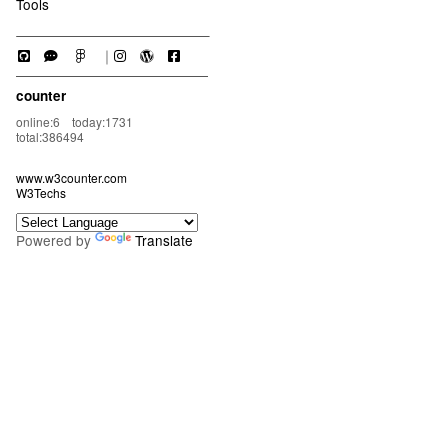
Tools
｜
counter
online:6 today:1731
total:386494
www.w3counter.com
W3Techs
Powered by
Translate