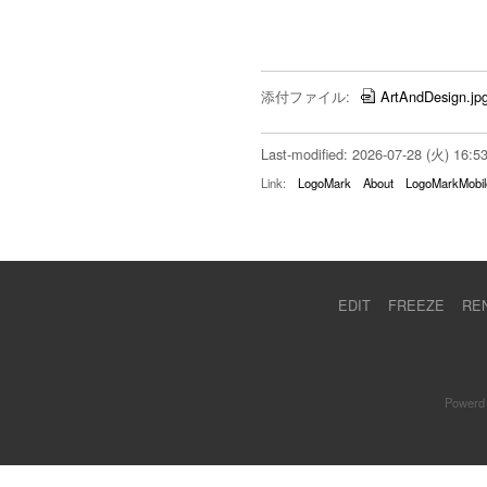
添付ファイル:
ArtAndDesign.jp
Last-modified: 2026-07-28 (火) 16:5
Link:
LogoMark
About
LogoMarkMobil
EDIT
FREEZE
RE
Powerd