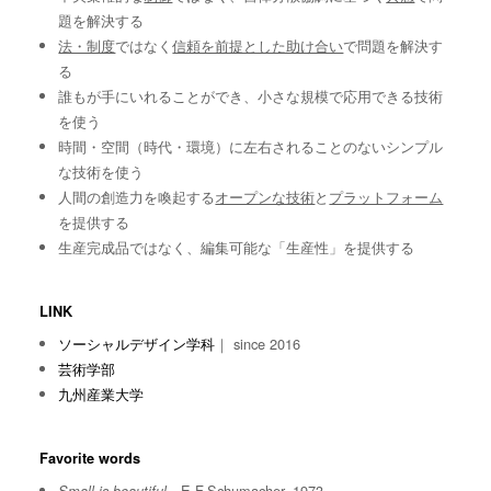
題を解決する
法・制度
ではなく
信頼を前提とした助け合い
で問題を解決す
る
誰もが手にいれることができ、小さな規模で応用できる技術
を使う
時間・空間（時代・環境）に左右されることのないシンプル
な技術を使う
人間の創造力を喚起する
オープンな技術
と
プラットフォーム
を提供する
生産完成品ではなく、編集可能な「生産性」を提供する
LINK
ソーシャルデザイン学科
｜ since 2016
芸術学部
九州産業大学
Favorite words
E.F.Schumacher, 1973