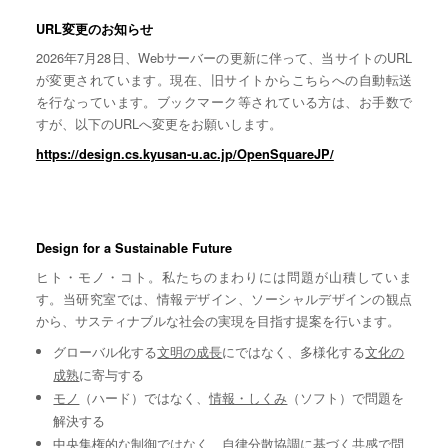
URL変更のお知らせ
2026年7月28日、Webサーバーの更新に伴って、当サイトのURL
が変更されています。現在、旧サイトからこちらへの自動転送
を行なっています。ブックマーク等されている方は、お手数で
すが、以下のURLへ変更をお願いします。
https://design.cs.kyusan-u.ac.jp/OpenSquareJP/
Design for a Sustainable Future
ヒト・モノ・コト。私たちのまわりには問題が山積していま
す。当研究室では、情報デザイン、ソーシャルデザインの観点
から、サスティナブルな社会の実現を目指す提案を行います。
グローバル化する
文明の成長
にではなく、多様化する
文化の
成熟
に寄与する
モノ
（ハード）ではなく、
情報・しくみ
（ソフト）で問題を
解決する
中央集権的な
制御
ではなく、自律分散協調に基づく
共感
で問