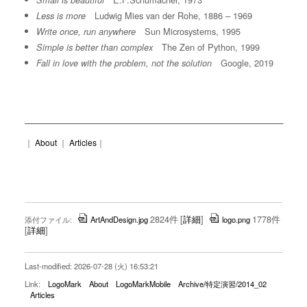
Small is beautiful
Ludwig Mies van der Rohe, 1886 – 1969
Less is more
Sun Microsystems, 1995
Write once, run anywhere
The Zen of Python, 1999
Simple is better than complex
Google, 2019
Fall in love with the problem, not the solution
｜
About
｜
Articles
｜
2824件
[
詳細
]
1778件
添付ファイル:
ArtAndDesign.jpg
logo.png
[
詳細
]
Last-modified: 2026-07-28 (火) 16:53:21
Link:
LogoMark
About
LogoMarkMobile
Archive/特定演習/2014_02
Articles