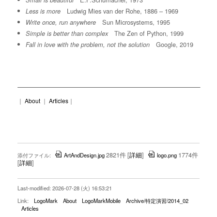
Small is beautiful
Ludwig Mies van der Rohe, 1886 – 1969
Less is more
Sun Microsystems, 1995
Write once, run anywhere
The Zen of Python, 1999
Simple is better than complex
Google, 2019
Fall in love with the problem, not the solution
｜
About
｜
Articles
｜
2821件
[
詳細
]
1774件
添付ファイル:
ArtAndDesign.jpg
logo.png
[
詳細
]
Last-modified: 2026-07-28 (火) 16:53:21
Link:
LogoMark
About
LogoMarkMobile
Archive/特定演習/2014_02
Articles