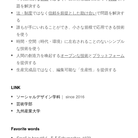
題を解決する
法・制度
ではなく
信頼を前提とした助け合い
で問題を解決す
る
誰もが手にいれることができ、小さな規模で応用できる技術
を使う
時間・空間（時代・環境）に左右されることのないシンプル
な技術を使う
人間の創造力を喚起する
オープンな技術
と
プラットフォーム
を提供する
生産完成品ではなく、編集可能な「生産性」を提供する
LINK
ソーシャルデザイン学科
｜ since 2016
芸術学部
九州産業大学
Favorite words
E.F.Schumacher, 1973