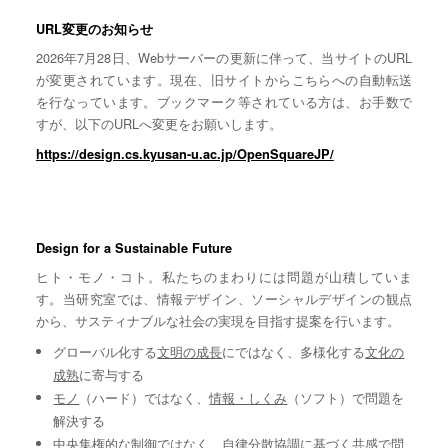
URL変更のお知らせ
2026年7月28日、Webサーバーの更新に伴って、当サイトのURL
が変更されています。現在、旧サイトからこちらへの自動転送
を行なっています。ブックマーク等されている方は、お手数で
すが、以下のURLへ変更をお願いします。
https://design.cs.kyusan-u.ac.jp/OpenSquareJP/
Design for a Sustainable Future
ヒト・モノ・コト。私たちのまわりには問題が山積していま
す。当研究室では、情報デザイン、ソーシャルデザインの観点
から、サスティナブルな社会の実現を目指す提案を行います。
グローバル化する
文明の成長
にではなく、多様化する
文化の
成熟
に寄与する
モノ
（ハード）ではなく、
情報・しくみ
（ソフト）で問題を
解決する
中央集権的な
制御
ではなく、自律分散協調に基づく
共感
で問