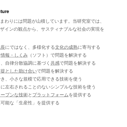
uture
まわりには問題が山積しています。当研究室では、
ザインの観点から、サスティナブルな社会の実現を
成長
にではなく、多様化する
文化の成熟
に寄与する
、
情報・しくみ
（ソフト）で問題を解決する
く、自律分散協調に基づく
共感
で問題を解決する
前提とした助け合い
で問題を解決する
でき、小さな規模で応用できる技術を使う
）に左右されることのないシンプルな技術を使う
オープンな技術
と
プラットフォーム
を提供する
集可能な「生産性」を提供する