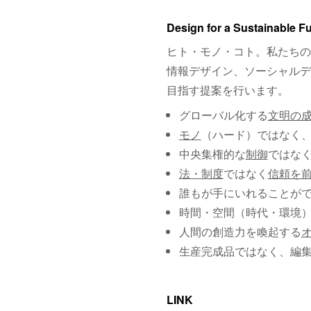
Design for a Sustainable F
ヒト・モノ・コト。私たちの
情報デザイン、ソーシャルデ
目指す提案を行います。
グローバル化する
文明の
モノ
（ハード）ではなく
中央集権的な
制御
ではな
法・制度
ではなく
信頼を
誰もが手にいれることが
時間・空間（時代・環境
人間の創造力を喚起する
生産完成品ではなく、編
LINK