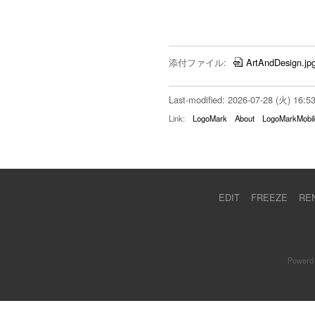
添付ファイル:
ArtAndDesign.jp
Last-modified: 2026-07-28 (火) 16:5
Link:
LogoMark
About
LogoMarkMobil
EDIT
FREEZE
RE
Powerd