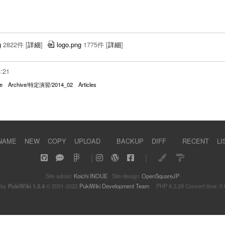
g
2822件
[
詳細
]
logo.png
1775件
[
詳細
]
3:21
e
Archive/特定演習/2014_02
Articles
NAME
NEW
COPY
UPLOAD
BACKUP
DIFF
RECENT
LI
｜
｜
Site admin:
Koichi INOUE
Site design:
OpenSquareJP
 by
PukiWiki 1.5.4
© 2001-2022
PukiWiki Development Team
PHP 8.3.29 Convert time: 0.