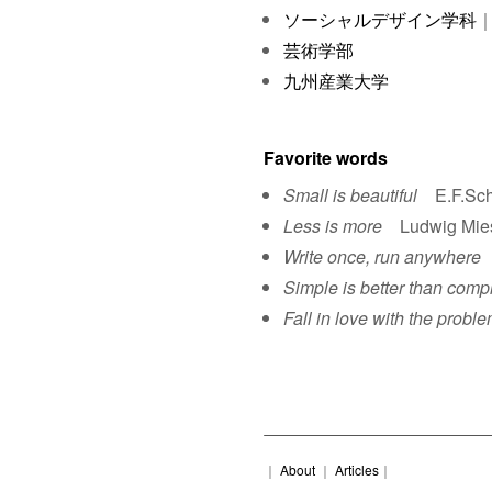
ソーシャルデザイン学科
｜
芸術学部
九州産業大学
Favorite words
Small is beautiful
E.F.Sch
Less is more
Ludwig Mies 
Write once, run anywhere
S
Simple is better than comp
Fall in love with the proble
｜
About
｜
Articles
｜