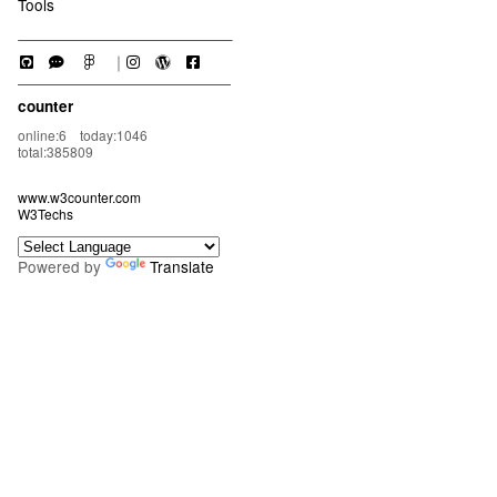
Tools
｜
counter
online:6 today:1046
total:385809
www.w3counter.com
W3Techs
Powered by
Translate