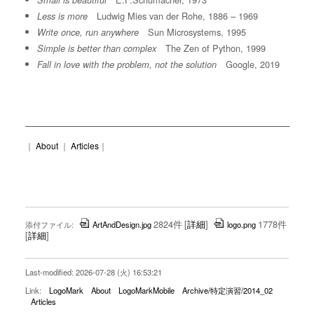
Small is beautiful
Ludwig Mies van der Rohe, 1886 – 1969
Less is more
Sun Microsystems, 1995
Write once, run anywhere
The Zen of Python, 1999
Simple is better than complex
Google, 2019
Fall in love with the problem, not the solution
｜
About
｜
Articles
｜
2824件
[
詳細
]
1778件
添付ファイル:
ArtAndDesign.jpg
logo.png
[
詳細
]
Last-modified: 2026-07-28 (火) 16:53:21
Link:
LogoMark
About
LogoMarkMobile
Archive/特定演習/2014_02
Articles