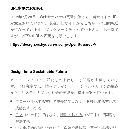
URL変更のお知らせ
2026年7月28日、Webサーバーの更新に伴って、当サイトのURL
が変更されています。現在、旧サイトからこちらへの自動転送
を行なっています。ブックマーク等されている方は、お手数で
すが、以下のURLへ変更をお願いします。
https://design.cs.kyusan-u.ac.jp/OpenSquareJP/
Design for a Sustainable Future
ヒト・モノ・コト。私たちのまわりには問題が山積していま
す。当研究室では、情報デザイン、ソーシャルデザインの観点
から、サスティナブルな社会の実現を目指す提案を行います。
グローバル化する
文明の成長
にではなく、多様化する
文化の
成熟
に寄与する
モノ
（ハード）ではなく、
情報・しくみ
（ソフト）で問題を
解決する
中央集権的な
制御
ではなく、自律分散協調に基づく
共感
で問