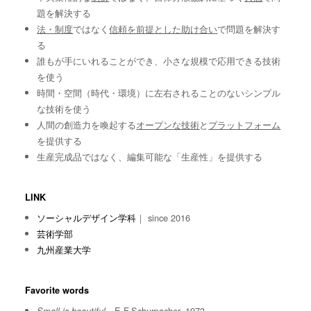
題を解決する
法・制度
ではなく
信頼を前提とした助け合い
で問題を解決す
る
誰もが手にいれることができ、小さな規模で応用できる技術
を使う
時間・空間（時代・環境）に左右されることのないシンプル
な技術を使う
人間の創造力を喚起する
オープンな技術
と
プラットフォーム
を提供する
生産完成品ではなく、編集可能な「生産性」を提供する
LINK
ソーシャルデザイン学科
｜ since 2016
芸術学部
九州産業大学
Favorite words
E.F.Schumacher, 1973