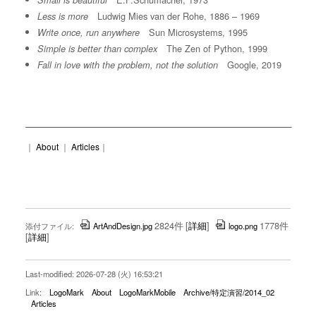
Small is beautiful
Ludwig Mies van der Rohe, 1886 – 1969
Less is more
Sun Microsystems, 1995
Write once, run anywhere
The Zen of Python, 1999
Simple is better than complex
Google, 2019
Fall in love with the problem, not the solution
｜
About
｜
Articles
｜
2824件
[
詳細
]
1778件
添付ファイル:
ArtAndDesign.jpg
logo.png
[
詳細
]
Last-modified: 2026-07-28 (火) 16:53:21
Link:
LogoMark
About
LogoMarkMobile
Archive/特定演習/2014_02
Articles