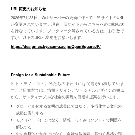
URL変更のお知らせ
2026年7月28日、Webサーバーの更新に伴って、当サイトのURL
が変更されています。現在、旧サイトからこちらへの自動転送
を行なっています。ブックマーク等されている方は、お手数で
すが、以下のURLへ変更をお願いします。
https://design.cs.kyusan-u.ac.jp/OpenSquareJP/
Design for a Sustainable Future
ヒト・モノ・コト。私たちのまわりには問題が山積していま
す。当研究室では、情報デザイン、ソーシャルデザインの観点
から、サスティナブルな社会の実現を目指す提案を行います。
グローバル化する
文明の成長
にではなく、多様化する
文化の
成熟
に寄与する
モノ
（ハード）ではなく、
情報・しくみ
（ソフト）で問題を
解決する
中央集権的な
制御
ではなく、自律分散協調に基づく
共感
で問