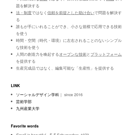
題を解決する
法・制度
ではなく
信頼を前提とした助け合い
で問題を解決す
る
誰もが手にいれることができ、小さな規模で応用できる技術
を使う
時間・空間（時代・環境）に左右されることのないシンプル
な技術を使う
人間の創造力を喚起する
オープンな技術
と
プラットフォーム
を提供する
生産完成品ではなく、編集可能な「生産性」を提供する
LINK
ソーシャルデザイン学科
｜ since 2016
芸術学部
九州産業大学
Favorite words
E.F.Schumacher, 1973