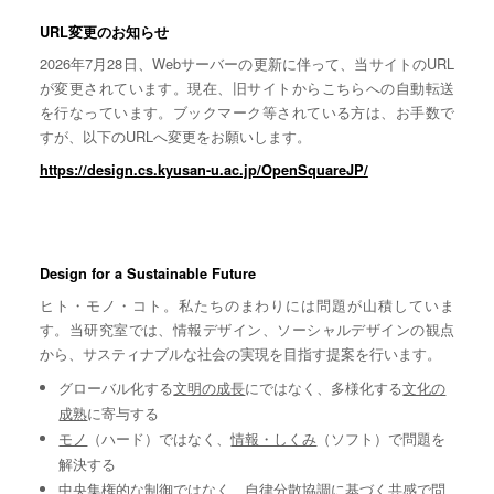
URL変更のお知らせ
2026年7月28日、Webサーバーの更新に伴って、当サイトのURL
が変更されています。現在、旧サイトからこちらへの自動転送
を行なっています。ブックマーク等されている方は、お手数で
すが、以下のURLへ変更をお願いします。
https://design.cs.kyusan-u.ac.jp/OpenSquareJP/
Design for a Sustainable Future
ヒト・モノ・コト。私たちのまわりには問題が山積していま
す。当研究室では、情報デザイン、ソーシャルデザインの観点
から、サスティナブルな社会の実現を目指す提案を行います。
グローバル化する
文明の成長
にではなく、多様化する
文化の
成熟
に寄与する
モノ
（ハード）ではなく、
情報・しくみ
（ソフト）で問題を
解決する
中央集権的な
制御
ではなく、自律分散協調に基づく
共感
で問