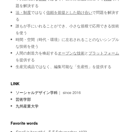
題を解決する
法・制度
ではなく
信頼を前提とした助け合い
で問題を解決す
る
誰もが手にいれることができ、小さな規模で応用できる技術
を使う
時間・空間（時代・環境）に左右されることのないシンプル
な技術を使う
人間の創造力を喚起する
オープンな技術
と
プラットフォーム
を提供する
生産完成品ではなく、編集可能な「生産性」を提供する
LINK
ソーシャルデザイン学科
｜ since 2016
芸術学部
九州産業大学
Favorite words
E.F.Schumacher, 1973