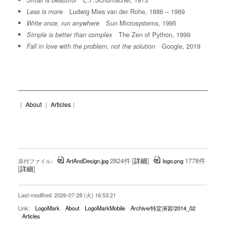
Small is beautiful
Ludwig Mies van der Rohe, 1886 – 1969
Less is more
Sun Microsystems, 1995
Write once, run anywhere
The Zen of Python, 1999
Simple is better than complex
Google, 2019
Fall in love with the problem, not the solution
｜
About
｜
Articles
｜
2824件
[
詳細
]
1778件
添付ファイル:
ArtAndDesign.jpg
logo.png
[
詳細
]
Last-modified: 2026-07-28 (火) 16:53:21
Link:
LogoMark
About
LogoMarkMobile
Archive/特定演習/2014_02
Articles