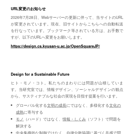
URL変更のお知らせ
2026年7月28日、Webサーバーの更新に伴って、当サイトのURL
が変更されています。現在、旧サイトからこちらへの自動転送
を行なっています。ブックマーク等されている方は、お手数で
すが、以下のURLへ変更をお願いします。
https://design.cs.kyusan-u.ac.jp/OpenSquareJP/
Design for a Sustainable Future
ヒト・モノ・コト。私たちのまわりには問題が山積していま
す。当研究室では、情報デザイン、ソーシャルデザインの観点
から、サスティナブルな社会の実現を目指す提案を行います。
グローバル化する
文明の成長
にではなく、多様化する
文化の
成熟
に寄与する
モノ
（ハード）ではなく、
情報・しくみ
（ソフト）で問題を
解決する
中央集権的な
制御
ではなく、自律分散協調に基づく
共感
で問