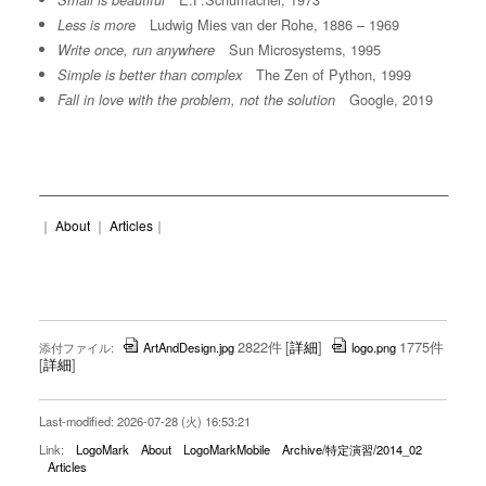
Small is beautiful
Ludwig Mies van der Rohe, 1886 – 1969
Less is more
Sun Microsystems, 1995
Write once, run anywhere
The Zen of Python, 1999
Simple is better than complex
Google, 2019
Fall in love with the problem, not the solution
｜
About
｜
Articles
｜
2822件
[
詳細
]
1775件
添付ファイル:
ArtAndDesign.jpg
logo.png
[
詳細
]
Last-modified: 2026-07-28 (火) 16:53:21
Link:
LogoMark
About
LogoMarkMobile
Archive/特定演習/2014_02
Articles