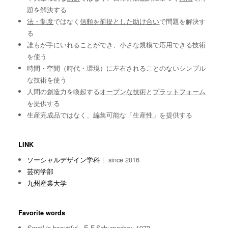
題を解決する
法・制度
ではなく
信頼を前提とした助け合い
で問題を解決す
る
誰もが手にいれることができ、小さな規模で応用できる技術
を使う
時間・空間（時代・環境）に左右されることのないシンプル
な技術を使う
人間の創造力を喚起する
オープンな技術
と
プラットフォーム
を提供する
生産完成品ではなく、編集可能な「生産性」を提供する
LINK
ソーシャルデザイン学科
｜ since 2016
芸術学部
九州産業大学
Favorite words
E.F.Schumacher, 1973