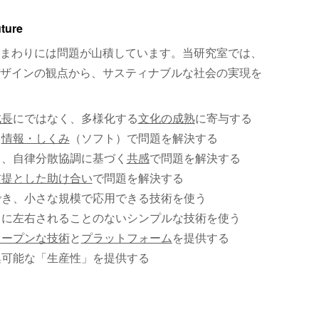
uture
まわりには問題が山積しています。当研究室では、
ザインの観点から、サスティナブルな社会の実現を
成長
にではなく、多様化する
文化の成熟
に寄与する
、
情報・しくみ
（ソフト）で問題を解決する
く、自律分散協調に基づく
共感
で問題を解決する
前提とした助け合い
で問題を解決する
でき、小さな規模で応用できる技術を使う
）に左右されることのないシンプルな技術を使う
オープンな技術
と
プラットフォーム
を提供する
集可能な「生産性」を提供する