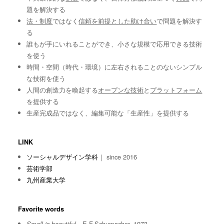
題を解決する
法・制度
ではなく
信頼を前提とした助け合い
で問題を解決す
る
誰もが手にいれることができ、小さな規模で応用できる技術
を使う
時間・空間（時代・環境）に左右されることのないシンプル
な技術を使う
人間の創造力を喚起する
オープンな技術
と
プラットフォーム
を提供する
生産完成品ではなく、編集可能な「生産性」を提供する
LINK
ソーシャルデザイン学科
｜ since 2016
芸術学部
九州産業大学
Favorite words
E.F.Schumacher, 1973