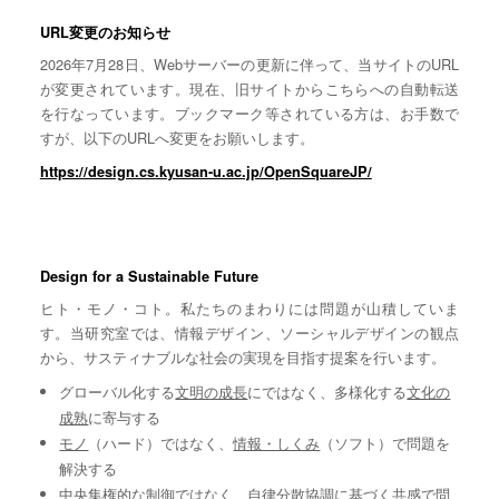
URL変更のお知らせ
2026年7月28日、Webサーバーの更新に伴って、当サイトのURL
が変更されています。現在、旧サイトからこちらへの自動転送
を行なっています。ブックマーク等されている方は、お手数で
すが、以下のURLへ変更をお願いします。
https://design.cs.kyusan-u.ac.jp/OpenSquareJP/
Design for a Sustainable Future
ヒト・モノ・コト。私たちのまわりには問題が山積していま
す。当研究室では、情報デザイン、ソーシャルデザインの観点
から、サスティナブルな社会の実現を目指す提案を行います。
グローバル化する
文明の成長
にではなく、多様化する
文化の
成熟
に寄与する
モノ
（ハード）ではなく、
情報・しくみ
（ソフト）で問題を
解決する
中央集権的な
制御
ではなく、自律分散協調に基づく
共感
で問