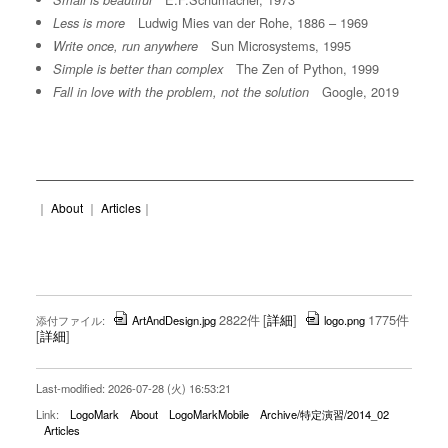
Small is beautiful
Ludwig Mies van der Rohe, 1886 – 1969
Less is more
Sun Microsystems, 1995
Write once, run anywhere
The Zen of Python, 1999
Simple is better than complex
Google, 2019
Fall in love with the problem, not the solution
｜
About
｜
Articles
｜
2822件
[
詳細
]
1775件
添付ファイル:
ArtAndDesign.jpg
logo.png
[
詳細
]
Last-modified: 2026-07-28 (火) 16:53:21
Link:
LogoMark
About
LogoMarkMobile
Archive/特定演習/2014_02
Articles