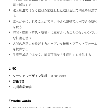
題を解決する
法・制度
ではなく
信頼を前提とした助け合い
で問題を解決す
る
誰もが手にいれることができ、小さな規模で応用できる技術
を使う
時間・空間（時代・環境）に左右されることのないシンプル
な技術を使う
人間の創造力を喚起する
オープンな技術
と
プラットフォーム
を提供する
生産完成品ではなく、編集可能な「生産性」を提供する
LINK
ソーシャルデザイン学科
｜ since 2016
芸術学部
九州産業大学
Favorite words
E.F.Schumacher, 1973