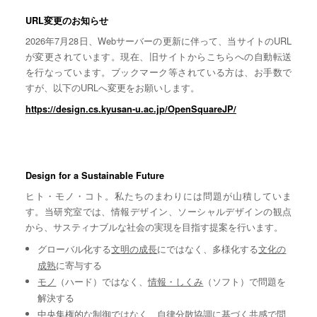
URL変更のお知らせ
2026年7月28日、Webサーバーの更新に伴って、当サイトのURL
が変更されています。現在、旧サイトからこちらへの自動転送
を行なっています。ブックマーク等されている方は、お手数で
すが、以下のURLへ変更をお願いします。
https://design.cs.kyusan-u.ac.jp/OpenSquareJP/
Design for a Sustainable Future
ヒト・モノ・コト。私たちのまわりには問題が山積していま
す。当研究室では、情報デザイン、ソーシャルデザインの観点
から、サスティナブルな社会の実現を目指す提案を行います。
グローバル化する
文明の成長
にではなく、多様化する
文化の
成熟
に寄与する
モノ
（ハード）ではなく、
情報・しくみ
（ソフト）で問題を
解決する
中央集権的な
制御
ではなく、自律分散協調に基づく
共感
で問