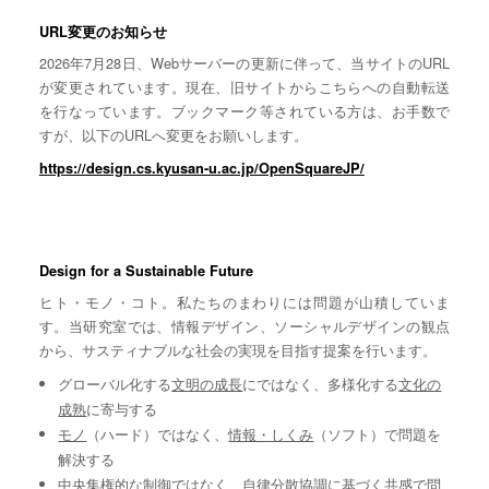
URL変更のお知らせ
2026年7月28日、Webサーバーの更新に伴って、当サイトのURL
が変更されています。現在、旧サイトからこちらへの自動転送
を行なっています。ブックマーク等されている方は、お手数で
すが、以下のURLへ変更をお願いします。
https://design.cs.kyusan-u.ac.jp/OpenSquareJP/
Design for a Sustainable Future
ヒト・モノ・コト。私たちのまわりには問題が山積していま
す。当研究室では、情報デザイン、ソーシャルデザインの観点
から、サスティナブルな社会の実現を目指す提案を行います。
グローバル化する
文明の成長
にではなく、多様化する
文化の
成熟
に寄与する
モノ
（ハード）ではなく、
情報・しくみ
（ソフト）で問題を
解決する
中央集権的な
制御
ではなく、自律分散協調に基づく
共感
で問