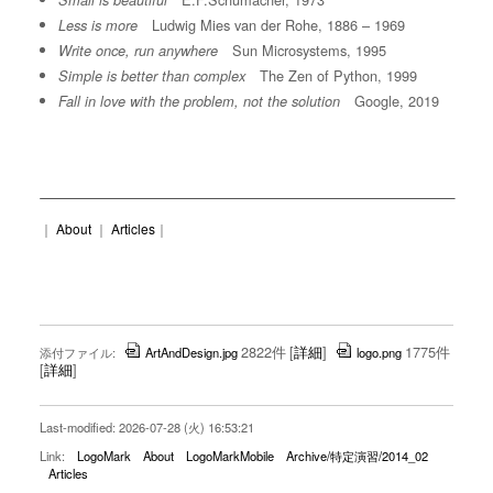
Small is beautiful
Ludwig Mies van der Rohe, 1886 – 1969
Less is more
Sun Microsystems, 1995
Write once, run anywhere
The Zen of Python, 1999
Simple is better than complex
Google, 2019
Fall in love with the problem, not the solution
｜
About
｜
Articles
｜
2822件
[
詳細
]
1775件
添付ファイル:
ArtAndDesign.jpg
logo.png
[
詳細
]
Last-modified: 2026-07-28 (火) 16:53:21
Link:
LogoMark
About
LogoMarkMobile
Archive/特定演習/2014_02
Articles