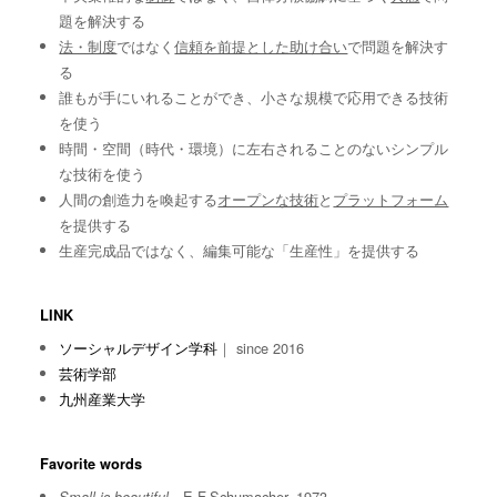
題を解決する
法・制度
ではなく
信頼を前提とした助け合い
で問題を解決す
る
誰もが手にいれることができ、小さな規模で応用できる技術
を使う
時間・空間（時代・環境）に左右されることのないシンプル
な技術を使う
人間の創造力を喚起する
オープンな技術
と
プラットフォーム
を提供する
生産完成品ではなく、編集可能な「生産性」を提供する
LINK
ソーシャルデザイン学科
｜ since 2016
芸術学部
九州産業大学
Favorite words
E.F.Schumacher, 1973