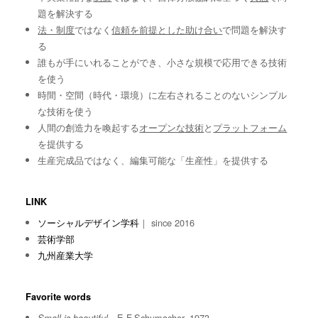
題を解決する
法・制度
ではなく
信頼を前提とした助け合い
で問題を解決す
る
誰もが手にいれることができ、小さな規模で応用できる技術
を使う
時間・空間（時代・環境）に左右されることのないシンプル
な技術を使う
人間の創造力を喚起する
オープンな技術
と
プラットフォーム
を提供する
生産完成品ではなく、編集可能な「生産性」を提供する
LINK
ソーシャルデザイン学科
｜ since 2016
芸術学部
九州産業大学
Favorite words
E.F.Schumacher, 1973