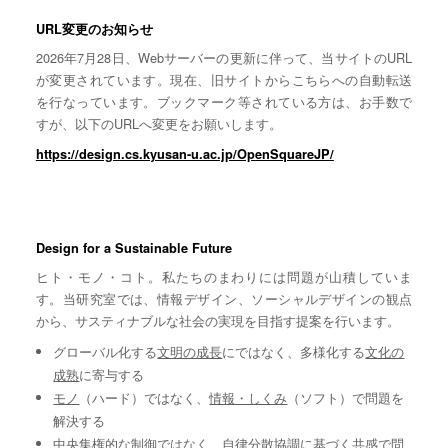
URL変更のお知らせ
2026年7月28日、Webサーバーの更新に伴って、当サイトのURL
が変更されています。現在、旧サイトからこちらへの自動転送
を行なっています。ブックマーク等されている方は、お手数で
すが、以下のURLへ変更をお願いします。
https://design.cs.kyusan-u.ac.jp/OpenSquareJP/
Design for a Sustainable Future
ヒト・モノ・コト。私たちのまわりには問題が山積していま
す。当研究室では、情報デザイン、ソーシャルデザインの観点
から、サスティナブルな社会の実現を目指す提案を行います。
グローバル化する
文明の成長
にではなく、多様化する
文化の
成熟
に寄与する
モノ
（ハード）ではなく、
情報・しくみ
（ソフト）で問題を
解決する
中央集権的な
制御
ではなく、自律分散協調に基づく
共感
で問