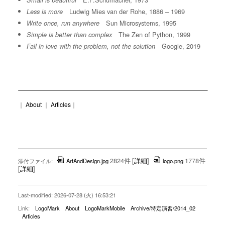
Small is beautiful
Ludwig Mies van der Rohe, 1886 – 1969
Less is more
Sun Microsystems, 1995
Write once, run anywhere
The Zen of Python, 1999
Simple is better than complex
Google, 2019
Fall in love with the problem, not the solution
｜
About
｜
Articles
｜
2824件
[
詳細
]
1778件
添付ファイル:
ArtAndDesign.jpg
logo.png
[
詳細
]
Last-modified: 2026-07-28 (火) 16:53:21
Link:
LogoMark
About
LogoMarkMobile
Archive/特定演習/2014_02
Articles