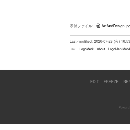
添付ファイル:
ArtAndDesign.jp
Last-modified: 2026-07-28 (火) 16:5
Link:
LogoMark
About
LogoMarkMobil
EDIT
FREEZE
RE
Powerd