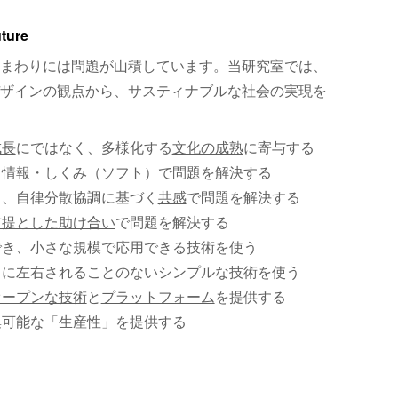
uture
まわりには問題が山積しています。当研究室では、
ザインの観点から、サスティナブルな社会の実現を
成長
にではなく、多様化する
文化の成熟
に寄与する
、
情報・しくみ
（ソフト）で問題を解決する
く、自律分散協調に基づく
共感
で問題を解決する
前提とした助け合い
で問題を解決する
でき、小さな規模で応用できる技術を使う
）に左右されることのないシンプルな技術を使う
オープンな技術
と
プラットフォーム
を提供する
集可能な「生産性」を提供する