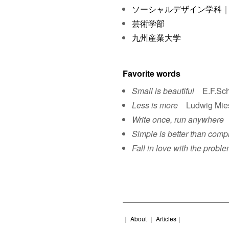
ソーシャルデザイン学科
｜
芸術学部
九州産業大学
Favorite words
Small is beautiful
E.F.Sch
Less is more
Ludwig Mies 
Write once, run anywhere
S
Simple is better than comp
Fall in love with the proble
｜
About
｜
Articles
｜