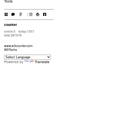
Tools
｜
counter
online:5 today:1357
total:387978
www.w3counter.com
W3Techs
Powered by
Translate