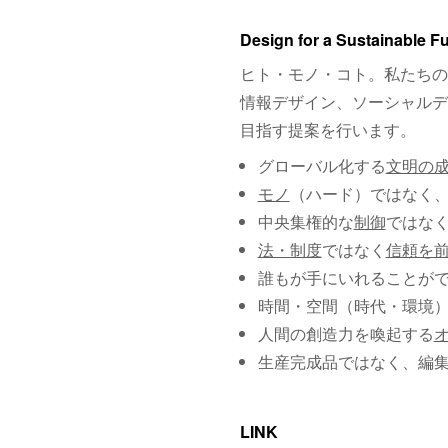
Design for a Sustainable F
ヒト・モノ・コト。私たちの
情報デザイン、ソーシャルデ
目指す提案を行います。
グローバル化する
文明の
モノ
（ハード）ではなく
中央集権的な
制御
ではな
法・制度
ではなく
信頼を
誰もが手にいれることが
時間・空間（時代・環境
人間の創造力を喚起する
生産完成品ではなく、編
LINK