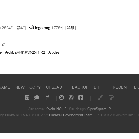
g
2824件
[
詳細
]
logo.png
1778件
[
詳細
]
3:21
e
Archive/特定演習/2014_02
Articles
NAME
NEW
COPY
UPLOAD
BACKUP
DIFF
RECENT
LI
｜
｜
Site admin:
Koichi INOUE
Site design:
OpenSquareJP
 by
PukiWiki 1.5.4
© 2001-2022
PukiWiki Development Team
PHP 8.3.29 Convert time: 0.