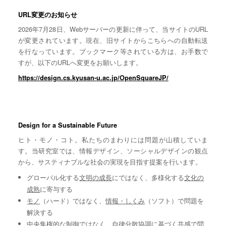
URL変更のお知らせ
2026年7月28日、Webサーバーの更新に伴って、当サイトのURL
が変更されています。現在、旧サイトからこちらへの自動転送
を行なっています。ブックマーク等されている方は、お手数で
すが、以下のURLへ変更をお願いします。
https://design.cs.kyusan-u.ac.jp/OpenSquareJP/
Design for a Sustainable Future
ヒト・モノ・コト。私たちのまわりには問題が山積していま
す。当研究室では、情報デザイン、ソーシャルデザインの観点
から、サスティナブルな社会の実現を目指す提案を行います。
グローバル化する
文明の成長
にではなく、多様化する
文化の
成熟
に寄与する
モノ
（ハード）ではなく、
情報・しくみ
（ソフト）で問題を
解決する
中央集権的な
制御
ではなく、自律分散協調に基づく
共感
で問