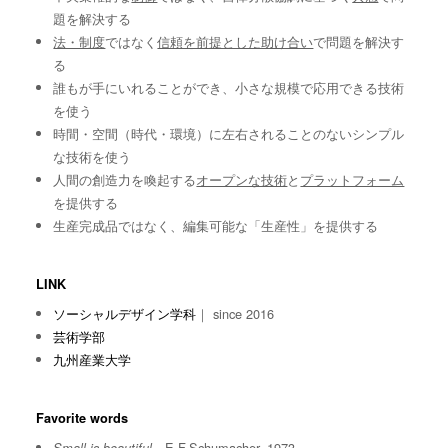
題を解決する
法・制度
ではなく
信頼を前提とした助け合い
で問題を解決す
る
誰もが手にいれることができ、小さな規模で応用できる技術
を使う
時間・空間（時代・環境）に左右されることのないシンプル
な技術を使う
人間の創造力を喚起する
オープンな技術
と
プラットフォーム
を提供する
生産完成品ではなく、編集可能な「生産性」を提供する
LINK
ソーシャルデザイン学科
｜ since 2016
芸術学部
九州産業大学
Favorite words
E.F.Schumacher, 1973