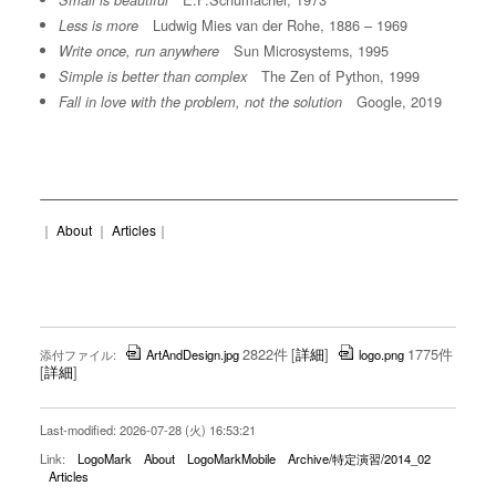
Small is beautiful
Ludwig Mies van der Rohe, 1886 – 1969
Less is more
Sun Microsystems, 1995
Write once, run anywhere
The Zen of Python, 1999
Simple is better than complex
Google, 2019
Fall in love with the problem, not the solution
｜
About
｜
Articles
｜
2822件
[
詳細
]
1775件
添付ファイル:
ArtAndDesign.jpg
logo.png
[
詳細
]
Last-modified: 2026-07-28 (火) 16:53:21
Link:
LogoMark
About
LogoMarkMobile
Archive/特定演習/2014_02
Articles