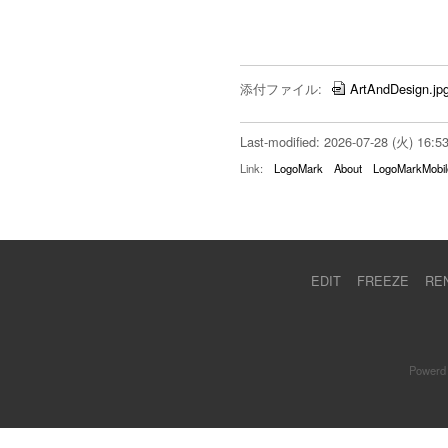
添付ファイル:
ArtAndDesign.jp
Last-modified: 2026-07-28 (火) 16:5
Link:
LogoMark
About
LogoMarkMobil
EDIT
FREEZE
RE
Powerd