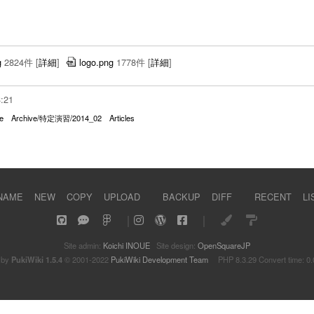
g
2824件
[
詳細
]
logo.png
1778件
[
詳細
]
3:21
e
Archive/特定演習/2014_02
Articles
NAME
NEW
COPY
UPLOAD
BACKUP
DIFF
RECENT
LI
｜
｜
Site admin:
Koichi INOUE
Site design:
OpenSquareJP
 by
PukiWiki 1.5.4
© 2001-2022
PukiWiki Development Team
PHP 8.3.29 Convert time: 0.