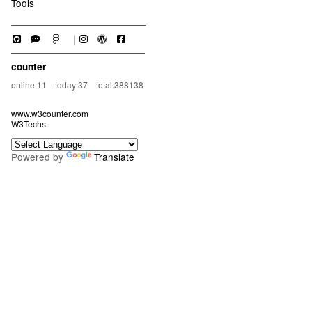
Tools
｜
counter
online:11 today:37 total:388138
www.w3counter.com
W3Techs
Powered by
Translate