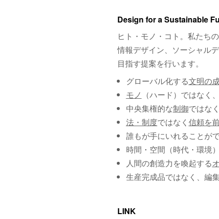
Design for a Sustainable F
ヒト・モノ・コト。私たちの
情報デザイン、ソーシャルデ
目指す提案を行います。
グローバル化する
文明の
モノ
（ハード）ではなく
中央集権的な
制御
ではな
法・制度
ではなく
信頼を
誰もが手にいれることが
時間・空間（時代・環境
人間の創造力を喚起する
生産完成品ではなく、編
LINK