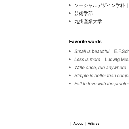
ソーシャルデザイン学科
｜
芸術学部
九州産業大学
Favorite words
Small is beautiful
E.F.Sch
Less is more
Ludwig Mies 
Write once, run anywhere
S
Simple is better than comp
Fall in love with the proble
｜
About
｜
Articles
｜