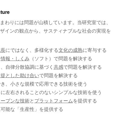
uture
まわりには問題が山積しています。当研究室では、
ザインの観点から、サスティナブルな社会の実現を
成長
にではなく、多様化する
文化の成熟
に寄与する
、
情報・しくみ
（ソフト）で問題を解決する
く、自律分散協調に基づく
共感
で問題を解決する
前提とした助け合い
で問題を解決する
でき、小さな規模で応用できる技術を使う
）に左右されることのないシンプルな技術を使う
オープンな技術
と
プラットフォーム
を提供する
集可能な「生産性」を提供する