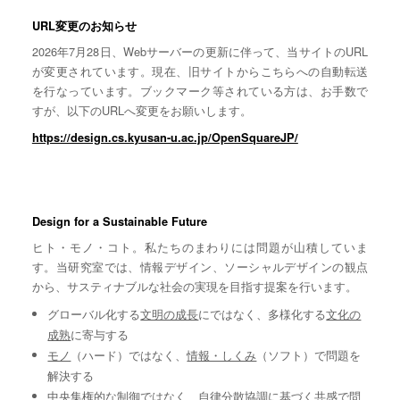
URL変更のお知らせ
2026年7月28日、Webサーバーの更新に伴って、当サイトのURL
が変更されています。現在、旧サイトからこちらへの自動転送
を行なっています。ブックマーク等されている方は、お手数で
すが、以下のURLへ変更をお願いします。
https://design.cs.kyusan-u.ac.jp/OpenSquareJP/
Design for a Sustainable Future
ヒト・モノ・コト。私たちのまわりには問題が山積していま
す。当研究室では、情報デザイン、ソーシャルデザインの観点
から、サスティナブルな社会の実現を目指す提案を行います。
グローバル化する
文明の成長
にではなく、多様化する
文化の
成熟
に寄与する
モノ
（ハード）ではなく、
情報・しくみ
（ソフト）で問題を
解決する
中央集権的な
制御
ではなく、自律分散協調に基づく
共感
で問