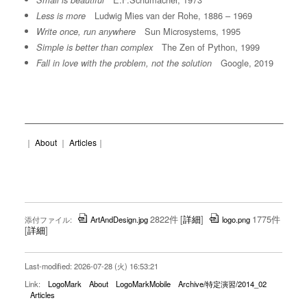
Small is beautiful
Ludwig Mies van der Rohe, 1886 – 1969
Less is more
Sun Microsystems, 1995
Write once, run anywhere
The Zen of Python, 1999
Simple is better than complex
Google, 2019
Fall in love with the problem, not the solution
｜
About
｜
Articles
｜
2822件
[
詳細
]
1775件
添付ファイル:
ArtAndDesign.jpg
logo.png
[
詳細
]
Last-modified: 2026-07-28 (火) 16:53:21
Link:
LogoMark
About
LogoMarkMobile
Archive/特定演習/2014_02
Articles