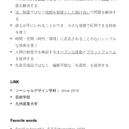
題を解決する
法・制度
ではなく
信頼を前提とした助け合い
で問題を解決す
る
誰もが手にいれることができ、小さな規模で応用できる技術
を使う
時間・空間（時代・環境）に左右されることのないシンプル
な技術を使う
人間の創造力を喚起する
オープンな技術
と
プラットフォーム
を提供する
生産完成品ではなく、編集可能な「生産性」を提供する
LINK
ソーシャルデザイン学科
｜ since 2016
芸術学部
九州産業大学
Favorite words
E.F.Schumacher, 1973