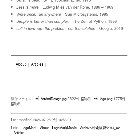
Small is beautiful
Ludwig Mies van der Rohe, 1886 – 1969
Less is more
Sun Microsystems, 1995
Write once, run anywhere
The Zen of Python, 1999
Simple is better than complex
Google, 2019
Fall in love with the problem, not the solution
｜
About
｜
Articles
｜
2822件
[
詳細
]
1775件
添付ファイル:
ArtAndDesign.jpg
logo.png
[
詳細
]
Last-modified: 2026-07-28 (火) 16:53:21
Link:
LogoMark
About
LogoMarkMobile
Archive/特定演習/2014_02
Articles