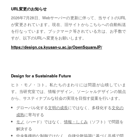
URL変更のお知らせ
2026年7月28日、Webサーバーの更新に伴って、当サイトのURL
が変更されています。現在、旧サイトからこちらへの自動転送
を行なっています。ブックマーク等されている方は、お手数で
すが、以下のURLへ変更をお願いします。
https://design.cs.kyusan-u.ac.jp/OpenSquareJP/
Design for a Sustainable Future
ヒト・モノ・コト。私たちのまわりには問題が山積していま
す。当研究室では、情報デザイン、ソーシャルデザインの観点
から、サスティナブルな社会の実現を目指す提案を行います。
グローバル化する
文明の成長
にではなく、多様化する
文化の
成熟
に寄与する
モノ
（ハード）ではなく、
情報・しくみ
（ソフト）で問題を
解決する
中央集権的な
制御
ではなく、自律分散協調に基づく
共感
で問