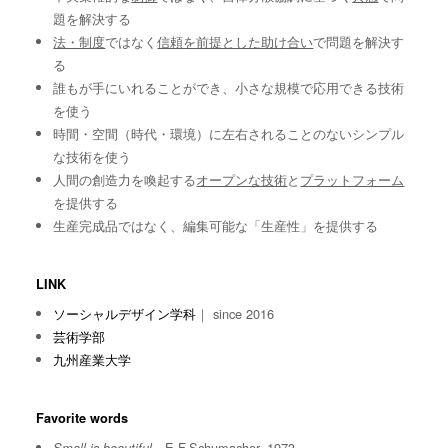
題を解決する
法・制度
ではなく
信頼を前提とした助け合い
で問題を解決す
る
誰もが手にいれることができ、小さな規模で応用できる技術
を使う
時間・空間（時代・環境）に左右されることのないシンプル
な技術を使う
人間の創造力を喚起する
オープンな技術
と
プラットフォーム
を提供する
生産完成品ではなく、編集可能な「生産性」を提供する
LINK
ソーシャルデザイン学科
｜ since 2016
芸術学部
九州産業大学
Favorite words
E.F.Schumacher, 1973