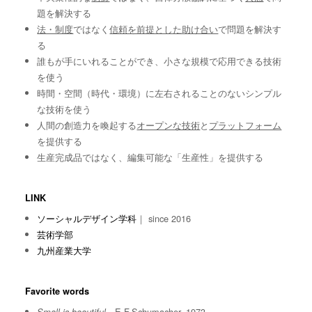
題を解決する
法・制度
ではなく
信頼を前提とした助け合い
で問題を解決す
る
誰もが手にいれることができ、小さな規模で応用できる技術
を使う
時間・空間（時代・環境）に左右されることのないシンプル
な技術を使う
人間の創造力を喚起する
オープンな技術
と
プラットフォーム
を提供する
生産完成品ではなく、編集可能な「生産性」を提供する
LINK
ソーシャルデザイン学科
｜ since 2016
芸術学部
九州産業大学
Favorite words
E.F.Schumacher, 1973