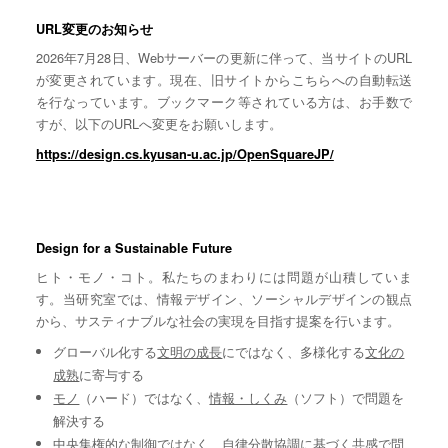
URL変更のお知らせ
2026年7月28日、Webサーバーの更新に伴って、当サイトのURL
が変更されています。現在、旧サイトからこちらへの自動転送
を行なっています。ブックマーク等されている方は、お手数で
すが、以下のURLへ変更をお願いします。
https://design.cs.kyusan-u.ac.jp/OpenSquareJP/
Design for a Sustainable Future
ヒト・モノ・コト。私たちのまわりには問題が山積していま
す。当研究室では、情報デザイン、ソーシャルデザインの観点
から、サスティナブルな社会の実現を目指す提案を行います。
グローバル化する
文明の成長
にではなく、多様化する
文化の
成熟
に寄与する
モノ
（ハード）ではなく、
情報・しくみ
（ソフト）で問題を
解決する
中央集権的な
制御
ではなく、自律分散協調に基づく
共感
で問