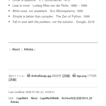
Small is beautiful
Ludwig Mies van der Rohe, 1886 – 1969
Less is more
Sun Microsystems, 1995
Write once, run anywhere
The Zen of Python, 1999
Simple is better than complex
Google, 2019
Fall in love with the problem, not the solution
｜
About
｜
Articles
｜
2822件
[
詳細
]
1775件
添付ファイル:
ArtAndDesign.jpg
logo.png
[
詳細
]
Last-modified: 2026-07-28 (火) 16:53:21
Link:
LogoMark
About
LogoMarkMobile
Archive/特定演習/2014_02
Articles