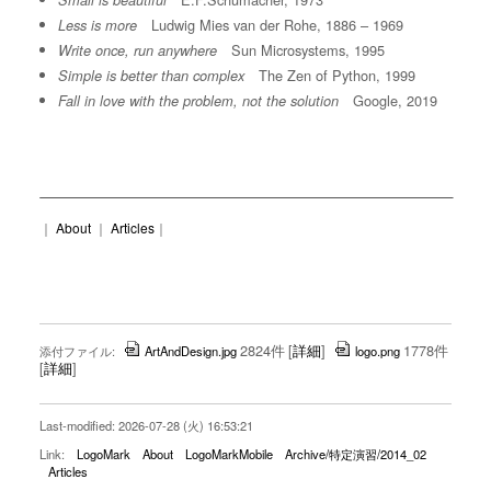
Small is beautiful
Ludwig Mies van der Rohe, 1886 – 1969
Less is more
Sun Microsystems, 1995
Write once, run anywhere
The Zen of Python, 1999
Simple is better than complex
Google, 2019
Fall in love with the problem, not the solution
｜
About
｜
Articles
｜
2824件
[
詳細
]
1778件
添付ファイル:
ArtAndDesign.jpg
logo.png
[
詳細
]
Last-modified: 2026-07-28 (火) 16:53:21
Link:
LogoMark
About
LogoMarkMobile
Archive/特定演習/2014_02
Articles