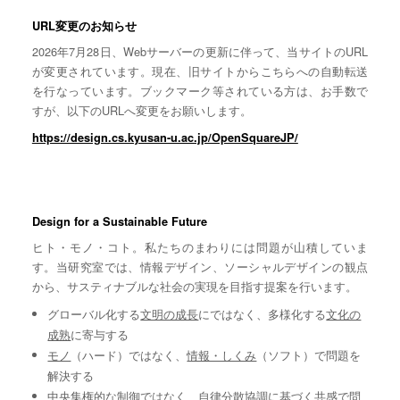
URL変更のお知らせ
2026年7月28日、Webサーバーの更新に伴って、当サイトのURL
が変更されています。現在、旧サイトからこちらへの自動転送
を行なっています。ブックマーク等されている方は、お手数で
すが、以下のURLへ変更をお願いします。
https://design.cs.kyusan-u.ac.jp/OpenSquareJP/
Design for a Sustainable Future
ヒト・モノ・コト。私たちのまわりには問題が山積していま
す。当研究室では、情報デザイン、ソーシャルデザインの観点
から、サスティナブルな社会の実現を目指す提案を行います。
グローバル化する
文明の成長
にではなく、多様化する
文化の
成熟
に寄与する
モノ
（ハード）ではなく、
情報・しくみ
（ソフト）で問題を
解決する
中央集権的な
制御
ではなく、自律分散協調に基づく
共感
で問