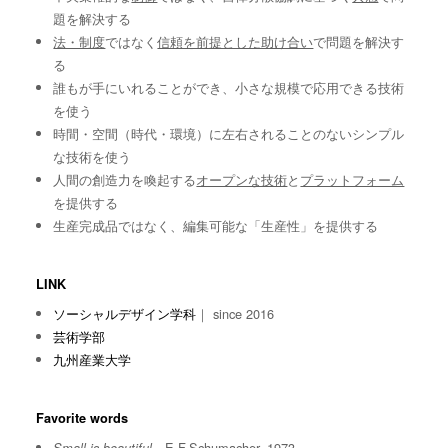
題を解決する
法・制度
ではなく
信頼を前提とした助け合い
で問題を解決す
る
誰もが手にいれることができ、小さな規模で応用できる技術
を使う
時間・空間（時代・環境）に左右されることのないシンプル
な技術を使う
人間の創造力を喚起する
オープンな技術
と
プラットフォーム
を提供する
生産完成品ではなく、編集可能な「生産性」を提供する
LINK
ソーシャルデザイン学科
｜ since 2016
芸術学部
九州産業大学
Favorite words
E.F.Schumacher, 1973