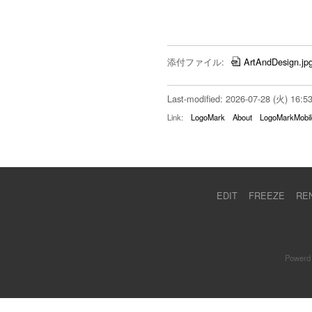
添付ファイル:
ArtAndDesign.jp
Last-modified: 2026-07-28 (火) 16:5
Link:
LogoMark
About
LogoMarkMobil
EDIT
FREEZE
RE
Powerd