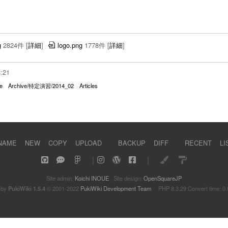
g
2824件
[
詳細
]
logo.png
1778件
[
詳細
]
3:21
e
Archive/特定演習/2014_02
Articles
NAME
NEW
COPY
UPLOAD
BACKUP
DIFF
RECENT
LI
｜
｜
Site admin:
Koichi INOUE
Site design:
OpenSquareJP
 by
PukiWiki 1.5.4
© 2001-2022
PukiWiki Development Team
PHP 8.3.29 Convert time: 0.