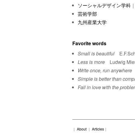
ソーシャルデザイン学科
｜
芸術学部
九州産業大学
Favorite words
Small is beautiful
E.F.Sch
Less is more
Ludwig Mies 
Write once, run anywhere
S
Simple is better than comp
Fall in love with the proble
｜
About
｜
Articles
｜