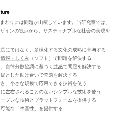
uture
まわりには問題が山積しています。当研究室では、
ザインの観点から、サスティナブルな社会の実現を
成長
にではなく、多様化する
文化の成熟
に寄与する
、
情報・しくみ
（ソフト）で問題を解決する
く、自律分散協調に基づく
共感
で問題を解決する
前提とした助け合い
で問題を解決する
でき、小さな規模で応用できる技術を使う
）に左右されることのないシンプルな技術を使う
オープンな技術
と
プラットフォーム
を提供する
集可能な「生産性」を提供する