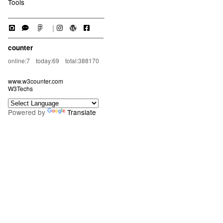
Tools
｜
counter
online:7 today:69 total:388170
www.w3counter.com
W3Techs
Powered by
Translate