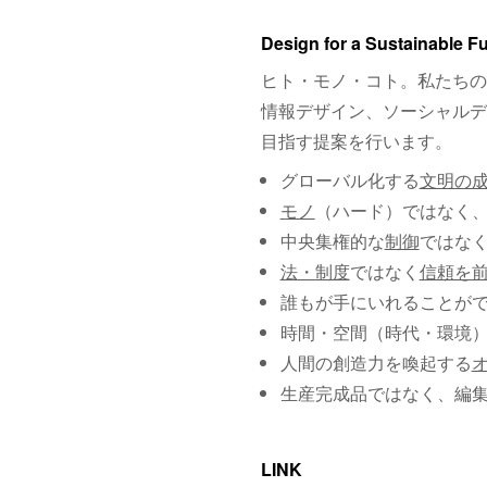
Design for a Sustainable F
ヒト・モノ・コト。私たちの
情報デザイン、ソーシャルデ
目指す提案を行います。
グローバル化する
文明の
モノ
（ハード）ではなく
中央集権的な
制御
ではな
法・制度
ではなく
信頼を
誰もが手にいれることが
時間・空間（時代・環境
人間の創造力を喚起する
生産完成品ではなく、編
LINK