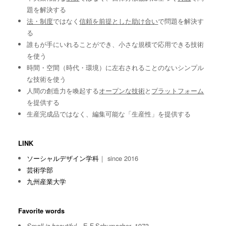
題を解決する
法・制度
ではなく
信頼を前提とした助け合い
で問題を解決す
る
誰もが手にいれることができ、小さな規模で応用できる技術
を使う
時間・空間（時代・環境）に左右されることのないシンプル
な技術を使う
人間の創造力を喚起する
オープンな技術
と
プラットフォーム
を提供する
生産完成品ではなく、編集可能な「生産性」を提供する
LINK
ソーシャルデザイン学科
｜ since 2016
芸術学部
九州産業大学
Favorite words
E.F.Schumacher, 1973