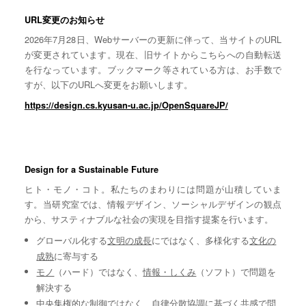
URL変更のお知らせ
2026年7月28日、Webサーバーの更新に伴って、当サイトのURL
が変更されています。現在、旧サイトからこちらへの自動転送
を行なっています。ブックマーク等されている方は、お手数で
すが、以下のURLへ変更をお願いします。
https://design.cs.kyusan-u.ac.jp/OpenSquareJP/
Design for a Sustainable Future
ヒト・モノ・コト。私たちのまわりには問題が山積していま
す。当研究室では、情報デザイン、ソーシャルデザインの観点
から、サスティナブルな社会の実現を目指す提案を行います。
グローバル化する
文明の成長
にではなく、多様化する
文化の
成熟
に寄与する
モノ
（ハード）ではなく、
情報・しくみ
（ソフト）で問題を
解決する
中央集権的な
制御
ではなく、自律分散協調に基づく
共感
で問