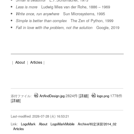
Small is beautiful
Ludwig Mies van der Rohe, 1886 – 1969
Less is more
Sun Microsystems, 1995
Write once, run anywhere
The Zen of Python, 1999
Simple is better than complex
Google, 2019
Fall in love with the problem, not the solution
｜
About
｜
Articles
｜
2824件
[
詳細
]
1778件
添付ファイル:
ArtAndDesign.jpg
logo.png
[
詳細
]
Last-modified: 2026-07-28 (火) 16:53:21
Link:
LogoMark
About
LogoMarkMobile
Archive/特定演習/2014_02
Articles