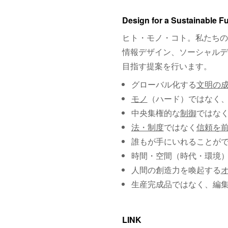
Design for a Sustainable F
ヒト・モノ・コト。私たちの
情報デザイン、ソーシャルデ
目指す提案を行います。
グローバル化する
文明の
モノ
（ハード）ではなく
中央集権的な
制御
ではな
法・制度
ではなく
信頼を
誰もが手にいれることが
時間・空間（時代・環境
人間の創造力を喚起する
生産完成品ではなく、編
LINK