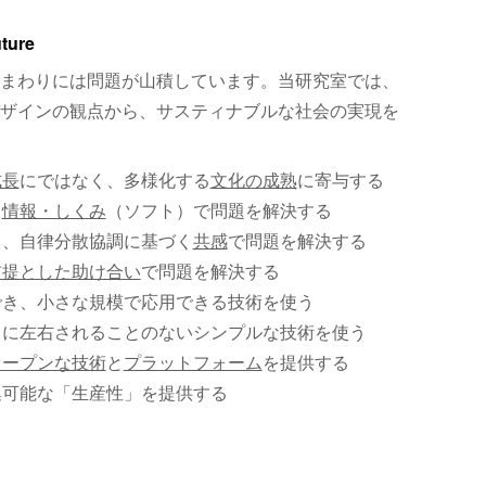
uture
まわりには問題が山積しています。当研究室では、
ザインの観点から、サスティナブルな社会の実現を
成長
にではなく、多様化する
文化の成熟
に寄与する
、
情報・しくみ
（ソフト）で問題を解決する
く、自律分散協調に基づく
共感
で問題を解決する
前提とした助け合い
で問題を解決する
でき、小さな規模で応用できる技術を使う
）に左右されることのないシンプルな技術を使う
オープンな技術
と
プラットフォーム
を提供する
集可能な「生産性」を提供する