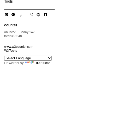
Tools
｜
counter
online:20 today:147
total:388248
www.w3counter.com
W3Techs
Powered by
Translate