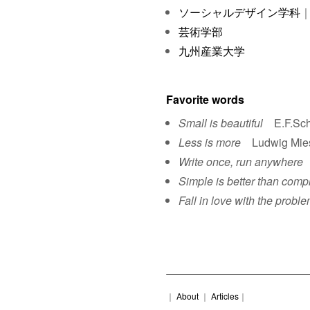
ソーシャルデザイン学科
｜
芸術学部
九州産業大学
Favorite words
Small is beautiful
E.F.Sch
Less is more
Ludwig Mies 
Write once, run anywhere
S
Simple is better than comp
Fall in love with the proble
｜
About
｜
Articles
｜