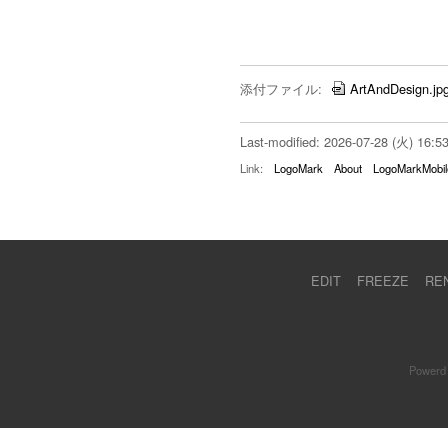
添付ファイル:
ArtAndDesign.jp
Last-modified: 2026-07-28 (火) 16:5
Link:
LogoMark
About
LogoMarkMobil
EDIT
FREEZE
RE
Powerd