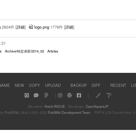
g
2824件
[
詳細
]
logo.png
1778件
[
詳細
]
3:21
e
Archive/特定演習/2014_02
Articles
NAME
NEW
COPY
UPLOAD
BACKUP
DIFF
RECENT
LI
｜
｜
Site admin:
Koichi INOUE
Site design:
OpenSquareJP
 by
PukiWiki 1.5.4
© 2001-2022
PukiWiki Development Team
PHP 8.3.29 Convert time: 0.