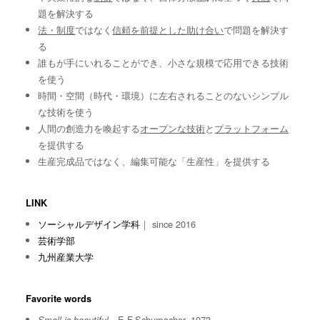
題を解決する
法・制度
ではなく
信頼を前提とした助け合い
で問題を解決す
る
誰もが手にいれることができ、小さな規模で応用できる技術
を使う
時間・空間（時代・環境）に左右されることのないシンプル
な技術を使う
人間の創造力を喚起する
オープンな技術
と
プラットフォーム
を提供する
生産完成品ではなく、編集可能な「生産性」を提供する
LINK
ソーシャルデザイン学科
｜ since 2016
芸術学部
九州産業大学
Favorite words
E.F.Schumacher, 1973