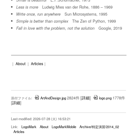
Small is beautiful
Ludwig Mies van der Rohe, 1886 – 1969
Less is more
Sun Microsystems, 1995
Write once, run anywhere
The Zen of Python, 1999
Simple is better than complex
Google, 2019
Fall in love with the problem, not the solution
｜
About
｜
Articles
｜
2824件
[
詳細
]
1778件
添付ファイル:
ArtAndDesign.jpg
logo.png
[
詳細
]
Last-modified: 2026-07-28 (火) 16:53:21
Link:
LogoMark
About
LogoMarkMobile
Archive/特定演習/2014_02
Articles