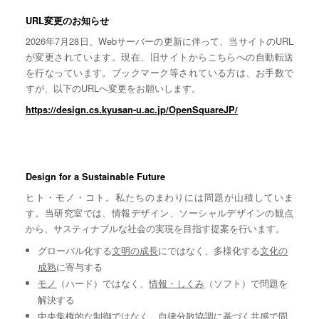
URL変更のお知らせ
2026年7月28日、Webサーバーの更新に伴って、当サイトのURL
が変更されています。現在、旧サイトからこちらへの自動転送
を行なっています。ブックマーク等されている方は、お手数で
すが、以下のURLへ変更をお願いします。
https://design.cs.kyusan-u.ac.jp/OpenSquareJP/
Design for a Sustainable Future
ヒト・モノ・コト。私たちのまわりには問題が山積していま
す。当研究室では、情報デザイン、ソーシャルデザインの観点
から、サスティナブルな社会の実現を目指す提案を行います。
グローバル化する
文明の成長
にではなく、多様化する
文化の
成熟
に寄与する
モノ
（ハード）ではなく、
情報・しくみ
（ソフト）で問題を
解決する
中央集権的な
制御
ではなく、自律分散協調に基づく
共感
で問