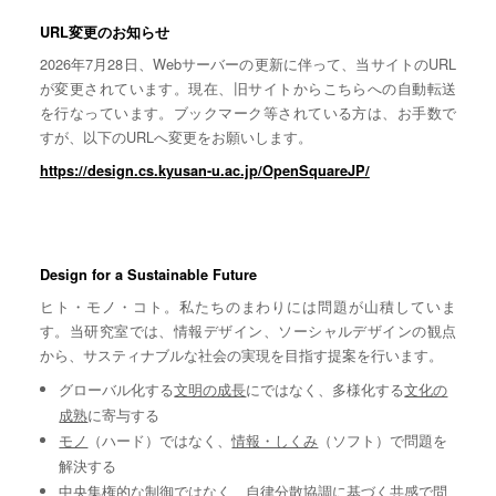
URL変更のお知らせ
2026年7月28日、Webサーバーの更新に伴って、当サイトのURL
が変更されています。現在、旧サイトからこちらへの自動転送
を行なっています。ブックマーク等されている方は、お手数で
すが、以下のURLへ変更をお願いします。
https://design.cs.kyusan-u.ac.jp/OpenSquareJP/
Design for a Sustainable Future
ヒト・モノ・コト。私たちのまわりには問題が山積していま
す。当研究室では、情報デザイン、ソーシャルデザインの観点
から、サスティナブルな社会の実現を目指す提案を行います。
グローバル化する
文明の成長
にではなく、多様化する
文化の
成熟
に寄与する
モノ
（ハード）ではなく、
情報・しくみ
（ソフト）で問題を
解決する
中央集権的な
制御
ではなく、自律分散協調に基づく
共感
で問