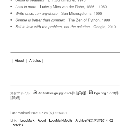
Small is beautiful
Ludwig Mies van der Rohe, 1886 – 1969
Less is more
Sun Microsystems, 1995
Write once, run anywhere
The Zen of Python, 1999
Simple is better than complex
Google, 2019
Fall in love with the problem, not the solution
｜
About
｜
Articles
｜
2824件
[
詳細
]
1778件
添付ファイル:
ArtAndDesign.jpg
logo.png
[
詳細
]
Last-modified: 2026-07-28 (火) 16:53:21
Link:
LogoMark
About
LogoMarkMobile
Archive/特定演習/2014_02
Articles