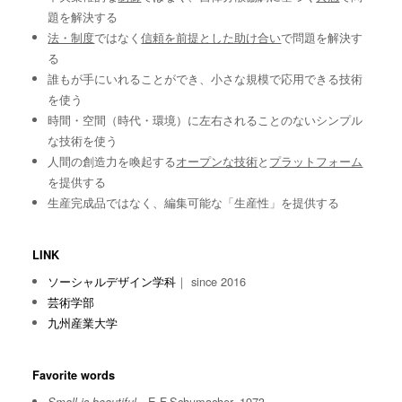
題を解決する
法・制度
ではなく
信頼を前提とした助け合い
で問題を解決す
る
誰もが手にいれることができ、小さな規模で応用できる技術
を使う
時間・空間（時代・環境）に左右されることのないシンプル
な技術を使う
人間の創造力を喚起する
オープンな技術
と
プラットフォーム
を提供する
生産完成品ではなく、編集可能な「生産性」を提供する
LINK
ソーシャルデザイン学科
｜ since 2016
芸術学部
九州産業大学
Favorite words
E.F.Schumacher, 1973