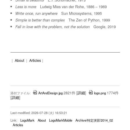
Small is beautiful
Ludwig Mies van der Rohe, 1886 – 1969
Less is more
Sun Microsystems, 1995
Write once, run anywhere
The Zen of Python, 1999
Simple is better than complex
Google, 2019
Fall in love with the problem, not the solution
｜
About
｜
Articles
｜
2821件
[
詳細
]
1774件
添付ファイル:
ArtAndDesign.jpg
logo.png
[
詳細
]
Last-modified: 2026-07-28 (火) 16:53:21
Link:
LogoMark
About
LogoMarkMobile
Archive/特定演習/2014_02
Articles