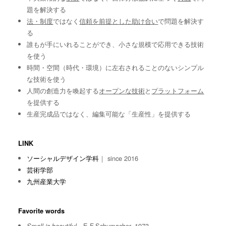
題を解決する
法・制度
ではなく
信頼を前提とした助け合い
で問題を解決す
る
誰もが手にいれることができ、小さな規模で応用できる技術
を使う
時間・空間（時代・環境）に左右されることのないシンプル
な技術を使う
人間の創造力を喚起する
オープンな技術
と
プラットフォーム
を提供する
生産完成品ではなく、編集可能な「生産性」を提供する
LINK
ソーシャルデザイン学科
｜ since 2016
芸術学部
九州産業大学
Favorite words
E.F.Schumacher, 1973