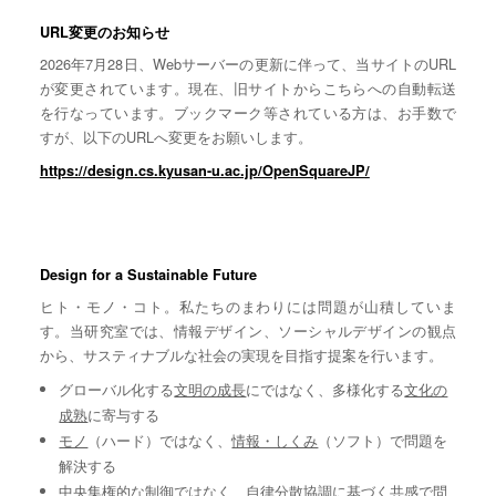
URL変更のお知らせ
2026年7月28日、Webサーバーの更新に伴って、当サイトのURL
が変更されています。現在、旧サイトからこちらへの自動転送
を行なっています。ブックマーク等されている方は、お手数で
すが、以下のURLへ変更をお願いします。
https://design.cs.kyusan-u.ac.jp/OpenSquareJP/
Design for a Sustainable Future
ヒト・モノ・コト。私たちのまわりには問題が山積していま
す。当研究室では、情報デザイン、ソーシャルデザインの観点
から、サスティナブルな社会の実現を目指す提案を行います。
グローバル化する
文明の成長
にではなく、多様化する
文化の
成熟
に寄与する
モノ
（ハード）ではなく、
情報・しくみ
（ソフト）で問題を
解決する
中央集権的な
制御
ではなく、自律分散協調に基づく
共感
で問