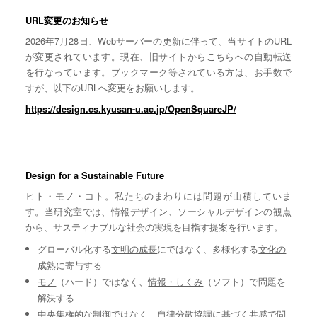
URL変更のお知らせ
2026年7月28日、Webサーバーの更新に伴って、当サイトのURL
が変更されています。現在、旧サイトからこちらへの自動転送
を行なっています。ブックマーク等されている方は、お手数で
すが、以下のURLへ変更をお願いします。
https://design.cs.kyusan-u.ac.jp/OpenSquareJP/
Design for a Sustainable Future
ヒト・モノ・コト。私たちのまわりには問題が山積していま
す。当研究室では、情報デザイン、ソーシャルデザインの観点
から、サスティナブルな社会の実現を目指す提案を行います。
グローバル化する
文明の成長
にではなく、多様化する
文化の
成熟
に寄与する
モノ
（ハード）ではなく、
情報・しくみ
（ソフト）で問題を
解決する
中央集権的な
制御
ではなく、自律分散協調に基づく
共感
で問