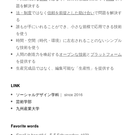
題を解決する
法・制度
ではなく
信頼を前提とした助け合い
で問題を解決す
る
誰もが手にいれることができ、小さな規模で応用できる技術
を使う
時間・空間（時代・環境）に左右されることのないシンプル
な技術を使う
人間の創造力を喚起する
オープンな技術
と
プラットフォーム
を提供する
生産完成品ではなく、編集可能な「生産性」を提供する
LINK
ソーシャルデザイン学科
｜ since 2016
芸術学部
九州産業大学
Favorite words
E.F.Schumacher, 1973