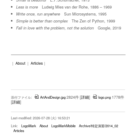
Small is beautiful
Ludwig Mies van der Rohe, 1886 – 1969
Less is more
Sun Microsystems, 1995
Write once, run anywhere
The Zen of Python, 1999
Simple is better than complex
Google, 2019
Fall in love with the problem, not the solution
｜
About
｜
Articles
｜
2824件
[
詳細
]
1778件
添付ファイル:
ArtAndDesign.jpg
logo.png
[
詳細
]
Last-modified: 2026-07-28 (火) 16:53:21
Link:
LogoMark
About
LogoMarkMobile
Archive/特定演習/2014_02
Articles