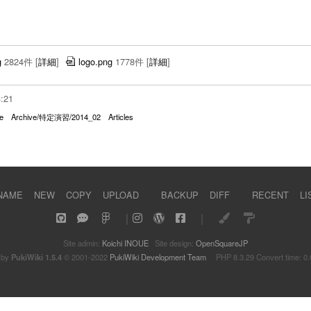
g
2824件
[
詳細
]
logo.png
1778件
[
詳細
]
3:21
e
Archive/特定演習/2014_02
Articles
NAME
NEW
COPY
UPLOAD
BACKUP
DIFF
RECENT
LI
｜
｜
Site admin:
Koichi INOUE
Site design:
OpenSquareJP
 by
PukiWiki 1.5.4
© 2001-2022
PukiWiki Development Team
PHP 8.3.29 Convert time: 0.