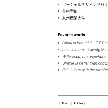
ソーシャルデザイン学科
｜
芸術学部
九州産業大学
Favorite words
Small is beautiful
E.F.Sch
Less is more
Ludwig Mies 
Write once, run anywhere
S
Simple is better than comp
Fall in love with the proble
｜
About
｜
Articles
｜