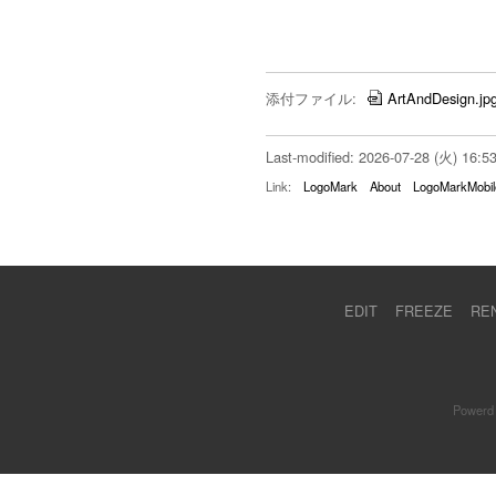
添付ファイル:
ArtAndDesign.jp
Last-modified: 2026-07-28 (火) 16:5
Link:
LogoMark
About
LogoMarkMobil
EDIT
FREEZE
RE
Powerd