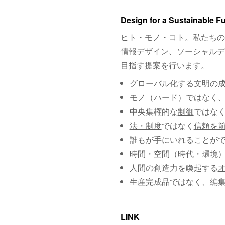
Design for a Sustainable F
ヒト・モノ・コト。私たちの
情報デザイン、ソーシャルデ
目指す提案を行います。
グローバル化する
文明の
モノ
（ハード）ではなく
中央集権的な
制御
ではな
法・制度
ではなく
信頼を
誰もが手にいれることが
時間・空間（時代・環境
人間の創造力を喚起する
生産完成品ではなく、編
LINK