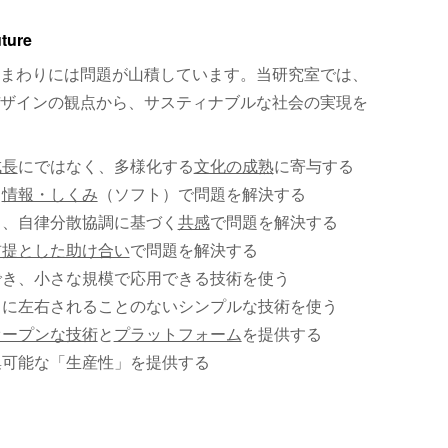
uture
まわりには問題が山積しています。当研究室では、
ザインの観点から、サスティナブルな社会の実現を
成長
にではなく、多様化する
文化の成熟
に寄与する
、
情報・しくみ
（ソフト）で問題を解決する
く、自律分散協調に基づく
共感
で問題を解決する
前提とした助け合い
で問題を解決する
でき、小さな規模で応用できる技術を使う
）に左右されることのないシンプルな技術を使う
オープンな技術
と
プラットフォーム
を提供する
集可能な「生産性」を提供する