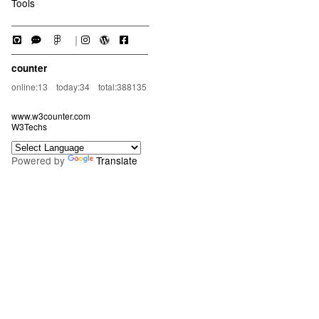
Tools
｜
counter
online:13 today:34 total:388135
www.w3counter.com
W3Techs
Powered by
Translate