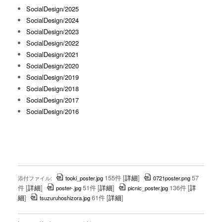
SocialDesign/2025
SocialDesign/2024
SocialDesign/2023
SocialDesign/2022
SocialDesign/2021
SocialDesign/2020
SocialDesign/2019
SocialDesign/2018
SocialDesign/2017
SocialDesign/2016
155件
[
詳細
]
57
添付ファイル:
tooki_poster.jpg
0721poster.png
件
[
詳細
]
51件
[
詳細
]
136件
[
詳
poster-.jpg
picnic_poster.jpg
細
]
61件
[
詳細
]
tsuzuruhoshizora.jpg