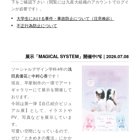
下をご確認下さい（閲覧には九産大組織のアカウントでログイ
ンが必要です）。
大学生における事件・事故防止について（注意喚起）
不正行為防止について
展示「MAGICAL SYSTEM」開催中❕🫧｜2026.07.08
ソーシャルデザイン学科4年の
浅
田真優花
と
中村心香
です！
現在、卒業制作の一環でアート
ギャラリーにて展示を開催して
おります。
今回は第一弾【自己紹介ビジュ
アル展】として、イラストや
PV、写真などを展示していま
す。
可愛い空間になっているので、
ぜひ「ときめきの魔法」にかか