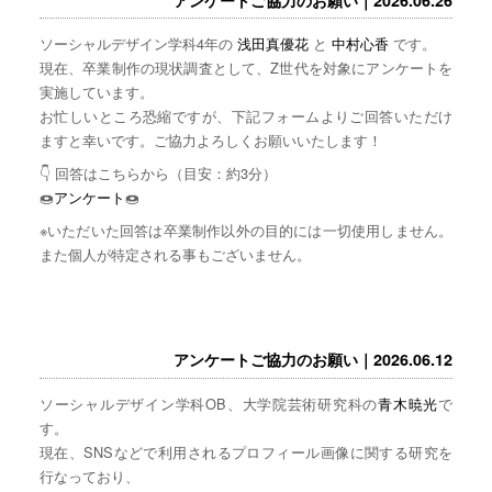
ソーシャルデザイン学科4年の
浅田真優花
と
中村心香
です。
現在、卒業制作の現状調査として、Z世代を対象にアンケートを
実施しています。
お忙しいところ恐縮ですが、下記フォームよりご回答いただけ
ますと幸いです。ご協力よろしくお願いいたします！
👇 回答はこちらから（目安：約3分）
🍩
アンケート
🍩
※いただいた回答は卒業制作以外の目的には一切使用しません。
また個人が特定される事もございません。
アンケートご協力のお願い｜2026.06.12
ソーシャルデザイン学科OB、大学院芸術研究科の
青木暁光
で
す。
現在、SNSなどで利用されるプロフィール画像に関する研究を
行なっており、