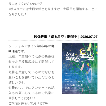
りにきてくださいね🪄🤍
※ポスターには土日休館とありますが、土曜日も開館することに
なりました！
映像投影「綴る星空」開催中｜2026.07.07
ソーシャルデザイン学科4年の
亀
崎瑞穂
です。
現在、卒業制作で七夕の映像投
影を北門楠風広場にて開催して
おります。
短冊を用意しているのでぜひお
願いごとを書いていただけると
嬉しいです。
短冊のついでにアンケートの記
入もお願いしているので気楽に
回答してください！
ご来場お待ちしております🎋