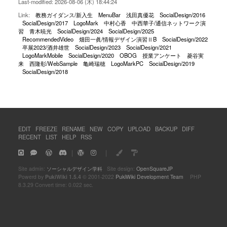
Last-modified: 2026-08-06 (木) 18:44:24
Link:
教務ガイダンス/新入生
MenuBar
浅田真優花
SocialDesign/2016
SocialDesign/2017
LogoMark
中村心香
中西華子/通信ネットワーク演
習
青木暁光
SocialDesign/2024
SocialDesign/2025
RecommendedVideo
畑田一眞/情報デザイン演習ⅡB
SocialDesign/2022
卒展2023/酒井雄世
SocialDesign/2023
SocialDesign/2021
LogoMarkMobile
SocialDesign/2020
OBOG
授業アンケート
菱谷実
来
西隆彰/WebSample
亀崎瑞穂
LogoMarkPC
SocialDesign/2019
SocialDesign/2018
EDIT
FREEZE
RENAME
NEW
COPY
UPLOAD
BACKUP
DIFF
RECENT
LIST
HELP
RSS
｜
｜
Site admin:
ソーシャルデザイン学科
Site design:
OpenSquareJP
Powerd by
PukiWiki 1.5.4
© 2001-2022
PukiWiki Development Team
PHP
8.3.29 Convert time: 0.022 sec.