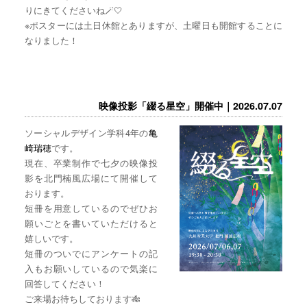
りにきてくださいね🪄🤍
※ポスターには土日休館とありますが、土曜日も開館することに
なりました！
映像投影「綴る星空」開催中｜2026.07.07
ソーシャルデザイン学科4年の
亀
崎瑞穂
です。
現在、卒業制作で七夕の映像投
影を北門楠風広場にて開催して
おります。
短冊を用意しているのでぜひお
願いごとを書いていただけると
嬉しいです。
短冊のついでにアンケートの記
入もお願いしているので気楽に
回答してください！
ご来場お待ちしております🎋