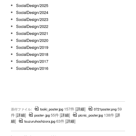
SocialDesign/2025
SocialDesign/2024
SocialDesign/2023
SocialDesign/2022
SocialDesign/2021
SocialDesign/2020
SocialDesign/2019
SocialDesign/2018
SocialDesign/2017
SocialDesign/2016
157件
[
詳細
]
59
添付ファイル:
tooki_poster.jpg
0721poster.png
件
[
詳細
]
55件
[
詳細
]
138件
[
詳
poster-.jpg
picnic_poster.jpg
細
]
63件
[
詳細
]
tsuzuruhoshizora.jpg