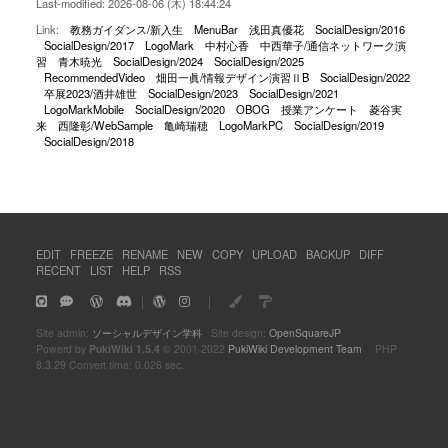
Last-modified: 2026-08-06 (木) 18:44:24
Link:
教務ガイダンス/新入生
MenuBar
浅田真優花
SocialDesign/2016
SocialDesign/2017
LogoMark
中村心香
中西華子/通信ネットワーク演
習
青木暁光
SocialDesign/2024
SocialDesign/2025
RecommendedVideo
畑田一眞/情報デザイン演習ⅡB
SocialDesign/2022
卒展2023/酒井雄世
SocialDesign/2023
SocialDesign/2021
LogoMarkMobile
SocialDesign/2020
OBOG
授業アンケート
菱谷実
来
西隆彰/WebSample
亀崎瑞穂
LogoMarkPC
SocialDesign/2019
SocialDesign/2018
EDIT
FREEZE
RENAME
NEW
COPY
UPLOAD
BACKUP
DIFF
RECENT
LIST
HELP
RSS
｜
｜
Site admin:
ソーシャルデザイン学科
Site design:
OpenSquareJP
Powerd by
PukiWiki 1.5.4
© 2001-2022
PukiWiki Development Team
PHP
8.3.29 Convert time: 0.026 sec.