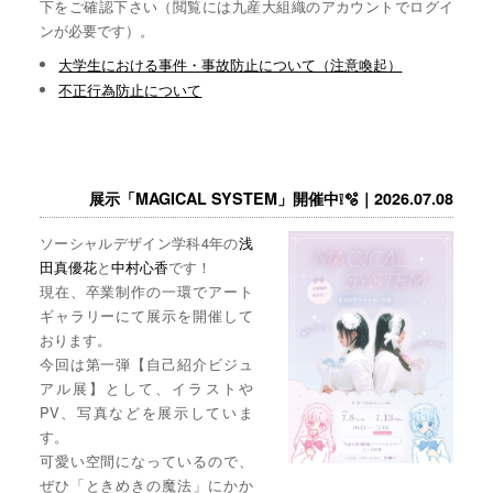
下をご確認下さい（閲覧には九産大組織のアカウントでログイ
ンが必要です）。
大学生における事件・事故防止について（注意喚起）
不正行為防止について
展示「MAGICAL SYSTEM」開催中❕🫧｜2026.07.08
ソーシャルデザイン学科4年の
浅
田真優花
と
中村心香
です！
現在、卒業制作の一環でアート
ギャラリーにて展示を開催して
おります。
今回は第一弾【自己紹介ビジュ
アル展】として、イラストや
PV、写真などを展示していま
す。
可愛い空間になっているので、
ぜひ「ときめきの魔法」にかか