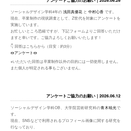
ソーシャルデザイン学科4年の
浅田真優花
と
中村心香
です。
現在、卒業制作の現状調査として、Z世代を対象にアンケートを
実施しています。
お忙しいところ恐縮ですが、下記フォームよりご回答いただけ
ますと幸いです。ご協力よろしくお願いいたします！
👇 回答はこちらから（目安：約3分）
🍩
アンケート
🍩
※いただいた回答は卒業制作以外の目的には一切使用しません。
また個人が特定される事もございません。
アンケートご協力のお願い｜2026.06.12
ソーシャルデザイン学科OB、大学院芸術研究科の
青木暁光
で
す。
現在、SNSなどで利用されるプロフィール画像に関する研究を
行なっており、