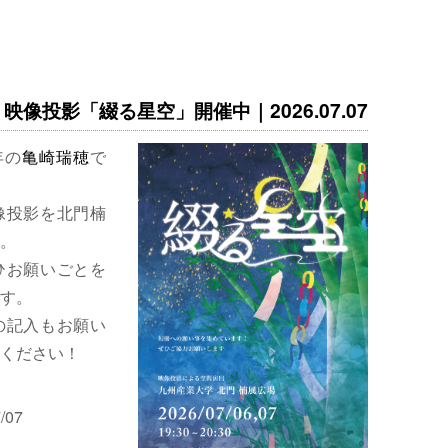
映像投影「綴る星空」開催中｜2026.07.07
年の
亀崎瑞穂
で
像投影を北門楠
。
ひお願いごとを
す。
の記入もお願い
ください！
/07