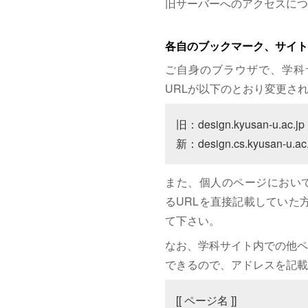
旧サーバーへのアクセスにつ
各自のブックマーク、サイト
ご自身のブラウザで、学科
URLが以下のとおり変更さ
旧：design.kyusan-u.ac.jp

新：design.cs.kyusan-u.ac.
また、個人のページにおいて、サイト
るURLを直接記載していた方は
て下さい。
なお、学科サイト内での他ペ
できるので、アドレスを記載
[[ ページ名 ]]