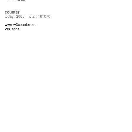
counter
today : 2665
total : 101070
www.w3counter.com
W3Techs