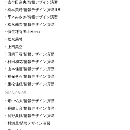
Ⅰ
吉牟田奈央/情報デザイン演習
Ⅰ
松本美時/情報デザイン演習ⅡB
平木みさき/情報デザイン演習
Ⅰ
松永莉希/情報デザイン演習Ⅰ
恒任穂香/SubMenu
松永莉希
上田美空
田鍋千尋/情報デザイン演習Ⅰ
村田和花/情報デザイン演習Ⅰ
山本佳蓮/情報デザイン演習Ⅰ
福光そら/情報デザイン演習Ⅰ
重松佳穏/情報デザイン演習Ⅰ
2026-08-05
畑中佑太/情報デザイン演習Ⅰ
長嶋天音/情報デザイン演習Ⅰ
眞野夏帆/情報デザイン演習Ⅰ
村瀬旦/情報デザイン演習Ⅰ