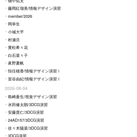
畑中佑太
藤岡紅瑠美/情報デザイン演習
Ⅰ
member/2026
岡幸生
小城大平
村瀬旦
實松希々花
白石菜々子
眞野夏帆
恒任穂香/情報デザイン演習Ⅰ
室谷由紀/情報デザイン演習Ⅰ
2026-08-04
島崎蒼生/視覚デザイン演習
水田修太朗/3DCG演習
安藤貴仁/3DCG演習
24AD157/3DCG演習
佐々木陽菜/3DCG演習
3DCG演習