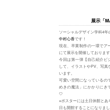
展示「MAG
ソーシャルデザイン学科4年
中村心香
です！
現在、卒業制作の一環でア
にて展示を開催しております
今回は第一弾【自己紹介ビ
して、イラストやPV、写真
います。
可愛い空間になっているの
めきの魔法」にかかりにきて
🤍
※ポスターには土日休館とあ
日も開館することになりまし