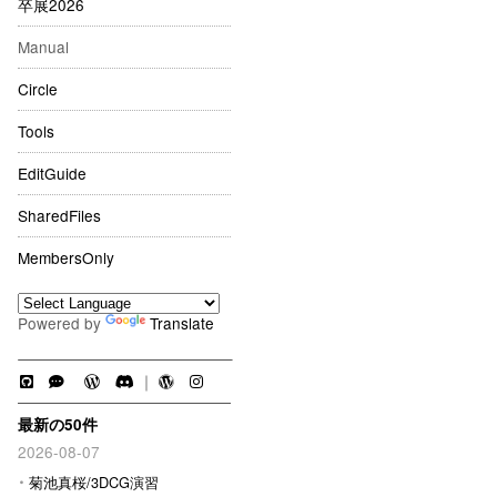
卒展2026
Manual
Circle
Tools
EditGuide
SharedFiles
MembersOnly
Powered by
Translate
｜
最新の50件
2026-08-07
菊池真桜/3DCG演習