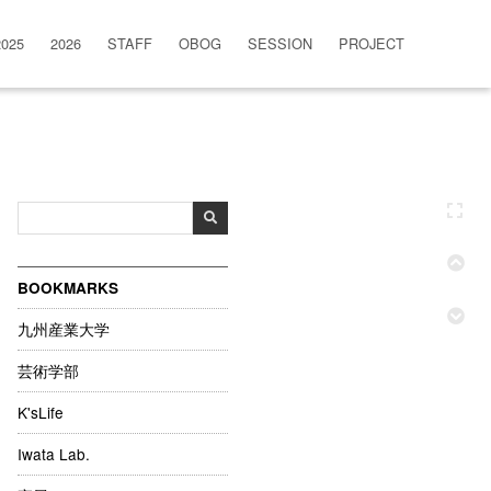
2025
2026
STAFF
OBOG
SESSION
PROJECT
BOOKMARKS
九州産業大学
芸術学部
K'sLife
Iwata Lab.