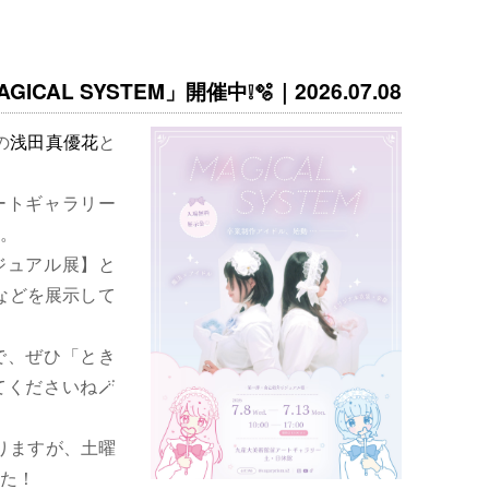
ICAL SYSTEM」開催中❕🫧｜2026.07.08
の
浅田真優花
と
ートギャラリー
。
ジュアル展】と
などを展示して
で、ぜひ「とき
くださいね🪄
りますが、土曜
た！