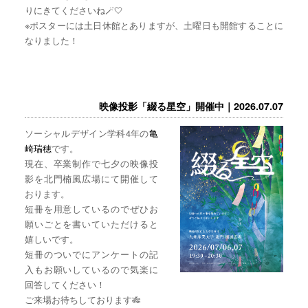
りにきてくださいね🪄🤍
※ポスターには土日休館とありますが、土曜日も開館することに
なりました！
映像投影「綴る星空」開催中｜2026.07.07
ソーシャルデザイン学科4年の
亀
崎瑞穂
です。
現在、卒業制作で七夕の映像投
影を北門楠風広場にて開催して
おります。
短冊を用意しているのでぜひお
願いごとを書いていただけると
嬉しいです。
短冊のついでにアンケートの記
入もお願いしているので気楽に
回答してください！
ご来場お待ちしております🎋