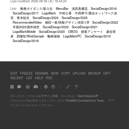
Last-modified: 2026-08-06 (木) 18:44:24
Link:
教務ガイダンス/新入生
MenuBar
浅田真優花
SocialDesign/2016
SocialDesign/2017
LogoMark
中村心香
中西華子/通信ネットワーク演
習
青木暁光
SocialDesign/2024
SocialDesign/2025
RecommendedVideo
畑田一眞/情報デザイン演習ⅡB
SocialDesign/2022
卒展2023/酒井雄世
SocialDesign/2023
SocialDesign/2021
LogoMarkMobile
SocialDesign/2020
OBOG
授業アンケート
菱谷実
来
西隆彰/WebSample
亀崎瑞穂
LogoMarkPC
SocialDesign/2019
SocialDesign/2018
EDIT
FREEZE
RENAME
NEW
COPY
UPLOAD
BACKUP
DIFF
RECENT
LIST
HELP
RSS
｜
｜
Site admin:
ソーシャルデザイン学科
Site design:
OpenSquareJP
Powerd by
PukiWiki 1.5.4
© 2001-2022
PukiWiki Development Team
PHP
8.3.29 Convert time: 0.022 sec.