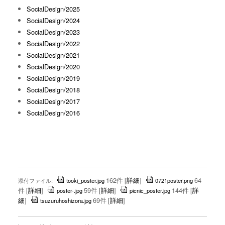
SocialDesign/2025
SocialDesign/2024
SocialDesign/2023
SocialDesign/2022
SocialDesign/2021
SocialDesign/2020
SocialDesign/2019
SocialDesign/2018
SocialDesign/2017
SocialDesign/2016
162件
[
詳細
]
64
添付ファイル:
tooki_poster.jpg
0721poster.png
件
[
詳細
]
59件
[
詳細
]
144件
[
詳
poster-.jpg
picnic_poster.jpg
細
]
69件
[
詳細
]
tsuzuruhoshizora.jpg