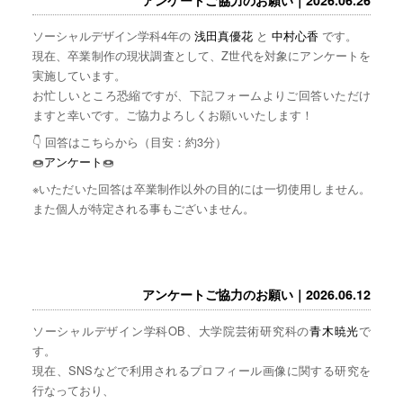
ソーシャルデザイン学科4年の
浅田真優花
と
中村心香
です。
現在、卒業制作の現状調査として、Z世代を対象にアンケートを
実施しています。
お忙しいところ恐縮ですが、下記フォームよりご回答いただけ
ますと幸いです。ご協力よろしくお願いいたします！
👇 回答はこちらから（目安：約3分）
🍩
アンケート
🍩
※いただいた回答は卒業制作以外の目的には一切使用しません。
また個人が特定される事もございません。
アンケートご協力のお願い｜2026.06.12
ソーシャルデザイン学科OB、大学院芸術研究科の
青木暁光
で
す。
現在、SNSなどで利用されるプロフィール画像に関する研究を
行なっており、