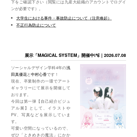
下をご確認下さい（閲覧には九産大組織のアカウントでログイ
ンが必要です）。
大学生における事件・事故防止について（注意喚起）
不正行為防止について
展示「MAGICAL SYSTEM」開催中❕🫧｜2026.07.08
ソーシャルデザイン学科4年の
浅
田真優花
と
中村心香
です！
現在、卒業制作の一環でアート
ギャラリーにて展示を開催して
おります。
今回は第一弾【自己紹介ビジュ
アル展】として、イラストや
PV、写真などを展示していま
す。
可愛い空間になっているので、
ぜひ「ときめきの魔法」にかか