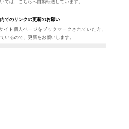
いては、こちらへ自動転送しています。
内でのリンクの更新のお願い
サイト個人ページをブックマークされていた方、
れているので、更新をお願いします。
jp
内リンクに design.kyusan-u.ac.jp で始ま
、当該部分を design.
cs
.kyusan-u.ac.jp に更新し
ージへの誘導は、以下の形式でリンクを張ることが
する必要はありません。