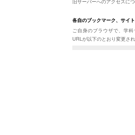
旧サーバーへのアクセスにつ
各自のブックマーク、サイト
ご自身のブラウザで、学科
URLが以下のとおり変更さ
旧：design.kyusan-u.ac.jp

新：design.cs.kyusan-u.ac.
また、個人のページにおいて、サイト
るURLを直接記載していた方は
て下さい。
なお、学科サイト内での他ペ
できるので、アドレスを記載
[[ ページ名 ]]