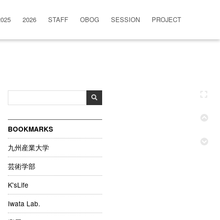
2025
2026
STAFF
OBOG
SESSION
PROJECT
BOOKMARKS
九州産業大学
芸術学部
K'sLife
Iwata Lab.