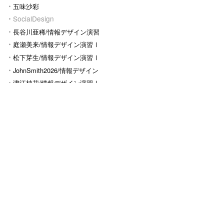
五味沙彩
SocialDesign
長谷川亜稀/情報デザイン演習
Ⅰ
庭瀬美来/情報デザイン演習Ⅰ
松下芽生/情報デザイン演習Ⅰ
JohnSmith2026/情報デザイン
演習I
津江柚花/情報デザイン演習Ⅰ
上田美空/情報デザイン演習Ⅰ
岡幸生/情報デザイン演習Ⅰ
真子大輝/情報デザイン演習Ⅰ
白石菜々子/情報デザイン演習
Ⅰ
吉牟田奈央/情報デザイン演習
Ⅰ
松本美時/情報デザイン演習ⅡB
平木みさき/情報デザイン演習
Ⅰ
松永莉希/情報デザイン演習Ⅰ
恒任穂香/SubMenu
松永莉希
上田美空