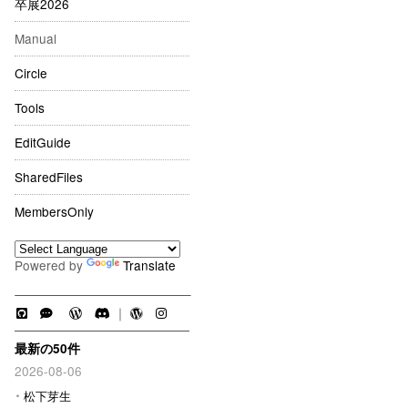
卒展2026
Manual
Circle
Tools
EditGuide
SharedFiles
MembersOnly
Powered by
Translate
｜
最新の50件
2026-08-06
松下芽生