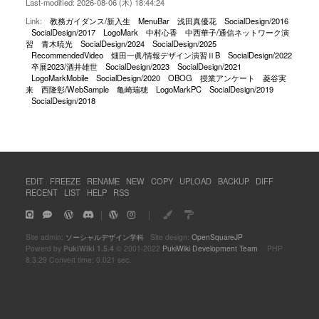
Last-modified: 2026-08-06 (木) 18:44:24
Link:
教務ガイダンス/新入生
MenuBar
浅田真優花
SocialDesign/2016
SocialDesign/2017
LogoMark
中村心香
中西華子/通信ネットワーク演
習
青木暁光
SocialDesign/2024
SocialDesign/2025
RecommendedVideo
畑田一眞/情報デザイン演習ⅡB
SocialDesign/2022
卒展2023/酒井雄世
SocialDesign/2023
SocialDesign/2021
LogoMarkMobile
SocialDesign/2020
OBOG
授業アンケート
菱谷実
来
西隆彰/WebSample
亀崎瑞穂
LogoMarkPC
SocialDesign/2019
SocialDesign/2018
EDIT
FREEZE
RENAME
NEW
COPY
UPLOAD
BACKUP
DIFF
RECENT
LIST
HELP
RSS
｜
｜
Site admin:
ソーシャルデザイン学科
Site design:
OpenSquareJP
Powerd by
PukiWiki 1.5.4
© 2001-2022
PukiWiki Development Team
PHP
8.3.29 Convert time: 0.021 sec.