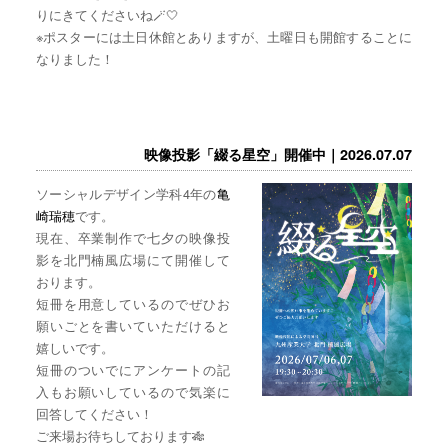
りにきてくださいね🪄🤍
※ポスターには土日休館とありますが、土曜日も開館することに
なりました！
映像投影「綴る星空」開催中｜2026.07.07
ソーシャルデザイン学科4年の
亀
崎瑞穂
です。
現在、卒業制作で七夕の映像投
影を北門楠風広場にて開催して
おります。
短冊を用意しているのでぜひお
願いごとを書いていただけると
嬉しいです。
短冊のついでにアンケートの記
入もお願いしているので気楽に
回答してください！
ご来場お待ちしております🎋