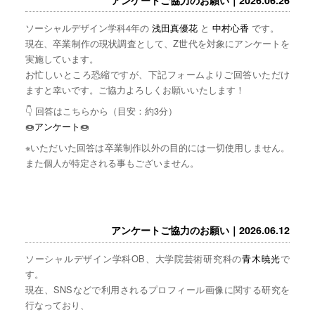
ソーシャルデザイン学科4年の
浅田真優花
と
中村心香
です。
現在、卒業制作の現状調査として、Z世代を対象にアンケートを
実施しています。
お忙しいところ恐縮ですが、下記フォームよりご回答いただけ
ますと幸いです。ご協力よろしくお願いいたします！
👇 回答はこちらから（目安：約3分）
🍩
アンケート
🍩
※いただいた回答は卒業制作以外の目的には一切使用しません。
また個人が特定される事もございません。
アンケートご協力のお願い｜2026.06.12
ソーシャルデザイン学科OB、大学院芸術研究科の
青木暁光
で
す。
現在、SNSなどで利用されるプロフィール画像に関する研究を
行なっており、