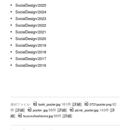
SocialDesign/2025
SocialDesign/2024
SocialDesign/2023
SocialDesign/2022
SocialDesign/2021
SocialDesign/2020
SocialDesign/2019
SocialDesign/2018
SocialDesign/2017
SocialDesign/2016
161件
[
詳細
]
62
添付ファイル:
tooki_poster.jpg
0721poster.png
件
[
詳細
]
58件
[
詳細
]
143件
[
詳
poster-.jpg
picnic_poster.jpg
細
]
66件
[
詳細
]
tsuzuruhoshizora.jpg