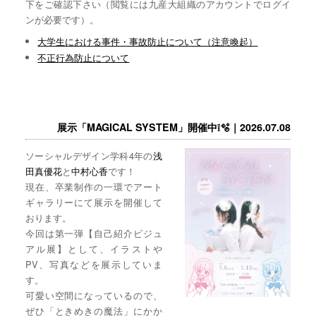
下をご確認下さい（閲覧には九産大組織のアカウントでログイ
ンが必要です）。
大学生における事件・事故防止について（注意喚起）
不正行為防止について
展示「MAGICAL SYSTEM」開催中❕🫧｜2026.07.08
ソーシャルデザイン学科4年の
浅
田真優花
と
中村心香
です！
現在、卒業制作の一環でアート
ギャラリーにて展示を開催して
おります。
今回は第一弾【自己紹介ビジュ
アル展】として、イラストや
PV、写真などを展示していま
す。
可愛い空間になっているので、
ぜひ「ときめきの魔法」にかか