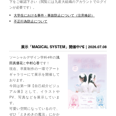
下をご確認下さい（閲覧には九産大組織のアカウントでログイ
ンが必要です）。
大学生における事件・事故防止について（注意喚起）
不正行為防止について
展示「MAGICAL SYSTEM」開催中❕🫧｜2026.07.08
ソーシャルデザイン学科4年の
浅
田真優花
と
中村心香
です！
現在、卒業制作の一環でアート
ギャラリーにて展示を開催して
おります。
今回は第一弾【自己紹介ビジュ
アル展】として、イラストや
PV、写真などを展示していま
す。
可愛い空間になっているので、
ぜひ「ときめきの魔法」にかか