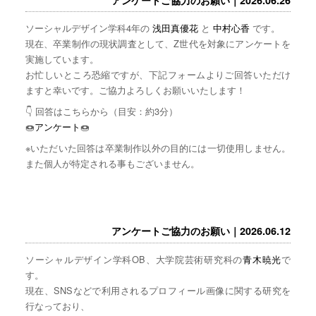
ソーシャルデザイン学科4年の
浅田真優花
と
中村心香
です。
現在、卒業制作の現状調査として、Z世代を対象にアンケートを
実施しています。
お忙しいところ恐縮ですが、下記フォームよりご回答いただけ
ますと幸いです。ご協力よろしくお願いいたします！
👇 回答はこちらから（目安：約3分）
🍩
アンケート
🍩
※いただいた回答は卒業制作以外の目的には一切使用しません。
また個人が特定される事もございません。
アンケートご協力のお願い｜2026.06.12
ソーシャルデザイン学科OB、大学院芸術研究科の
青木暁光
で
す。
現在、SNSなどで利用されるプロフィール画像に関する研究を
行なっており、