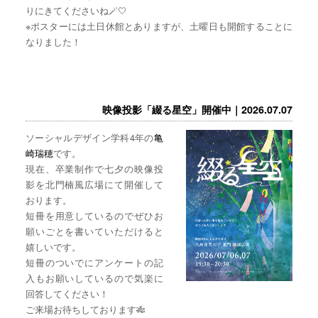
りにきてくださいね🪄🤍
※ポスターには土日休館とありますが、土曜日も開館することに
なりました！
映像投影「綴る星空」開催中｜2026.07.07
ソーシャルデザイン学科4年の
亀
崎瑞穂
です。
現在、卒業制作で七夕の映像投
影を北門楠風広場にて開催して
おります。
短冊を用意しているのでぜひお
願いごとを書いていただけると
嬉しいです。
短冊のついでにアンケートの記
入もお願いしているので気楽に
回答してください！
ご来場お待ちしております🎋