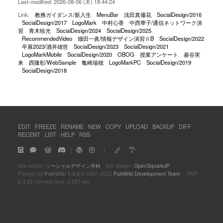
Last-modified: 2026-08-06 (木) 18:44:24
Link:
教務ガイダンス/新入生
MenuBar
浅田真優花
SocialDesign/2016
SocialDesign/2017
LogoMark
中村心香
中西華子/通信ネットワーク演
習
青木暁光
SocialDesign/2024
SocialDesign/2025
RecommendedVideo
畑田一眞/情報デザイン演習ⅡB
SocialDesign/2022
卒展2023/酒井雄世
SocialDesign/2023
SocialDesign/2021
LogoMarkMobile
SocialDesign/2020
OBOG
授業アンケート
菱谷実
来
西隆彰/WebSample
亀崎瑞穂
LogoMarkPC
SocialDesign/2019
SocialDesign/2018
EDIT
FREEZE
RENAME
NEW
COPY
UPLOAD
BACKUP
DIFF
RECENT
LIST
HELP
RSS
｜
｜
Site admin:
ソーシャルデザイン学科
Site design:
OpenSquareJP
Powerd by
PukiWiki 1.5.4
© 2001-2022
PukiWiki Development Team
PHP
8.3.29 Convert time: 0.021 sec.