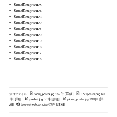
SocialDesign/2025
SocialDesign/2024
SocialDesign/2023
SocialDesign/2022
SocialDesign/2021
SocialDesign/2020
SocialDesign/2019
SocialDesign/2018
SocialDesign/2017
SocialDesign/2016
157件
[
詳細
]
60
添付ファイル:
tooki_poster.jpg
0721poster.png
件
[
詳細
]
55件
[
詳細
]
138件
[
詳
poster-.jpg
picnic_poster.jpg
細
]
63件
[
詳細
]
tsuzuruhoshizora.jpg